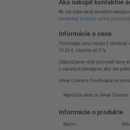
Ako nakúpiť kontaktné š
Ak ste ešte nikdy predtým nekupov
kontaktné šošovky online pre pres
Informácie o cene
Porovnajte ceny medzi 2 obchody a 
13,33 €. Ušetríte až 0 %.
Odporúčame vždy porovnať ceny ešt
u viacerých predajcov, aby ste jedn
iWear Connect Presbyopia sa predá
Najnižšia cena za iWear Connect 
Informácie o produkte
Názov
iWe