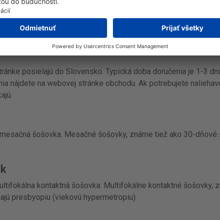
vej stránke výrobcu:
https://www.menicon.com/
.
ránke posielajú do Slovensko. Typická doba doručenia je 1-3 dni
enia nájdete na webovej stránke obchodu. Ak potrebujete nalieha
ajú.
 mesačná šošovka. Mesačné šošovky, známe tiež ako 30-dňové š
ek
ltifokálna kontaktná šošovka. Multifokálne kontaktné šošovky, 
majú presbyopiu (viekovú hypermetropiu).