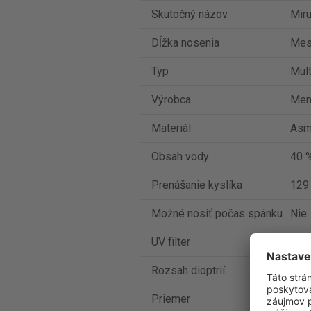
Skutočný názov
Miru
Dĺžka nosenia
Mes
Typ
Mult
Výrobca
Men
Materiál
Asm
Obsah vody
40 
Prenášanie kyslíka
129
Možné nosiť počas spánku
Nie
UV filter
Nie
Rozsah dioptrií
od -
Priemer
14.2