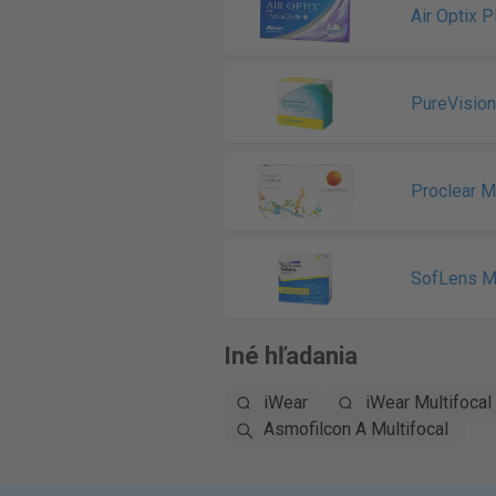
Air Optix 
PureVision
Proclear Mu
SofLens Mu
Iné hľadania
iWear
iWear Multifocal
Asmofilcon A Multifocal