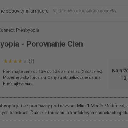
né šošovky
Informácie
Connect Presbyopia
yopia - Porovnanie Cien
(1)
Najniž
Porovnajte ceny od 13 € do 13 € za mesiac (2 šošoviek).
Môžeme získať províziu. Ceny sú aktualizované denne.
13,
Prečítajte si viac
.
sbyopia
je tiež predávaný pod názvom
Miru 1 Month Multifocal
, 
nych balíčkoch.
Ďalšie informácie o kontaktných šošovkách optik