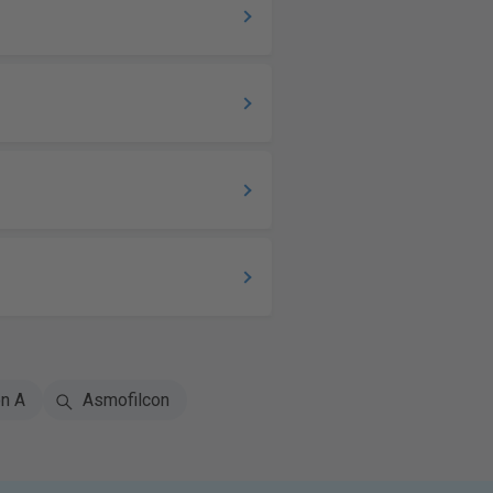
n A
Asmofilcon