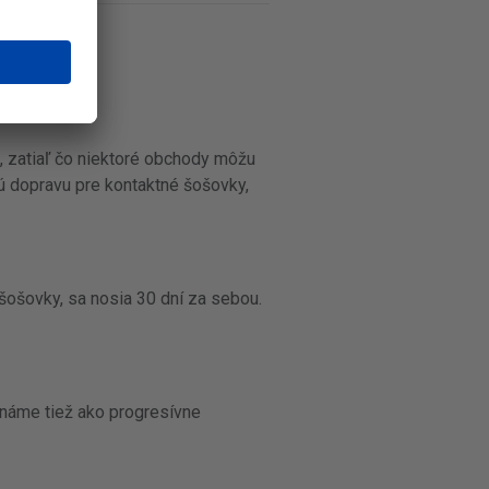
, zatiaľ čo niektoré obchody môžu
vú dopravu pre kontaktné šošovky,
ošovky, sa nosia 30 dní za sebou.
známe tiež ako progresívne