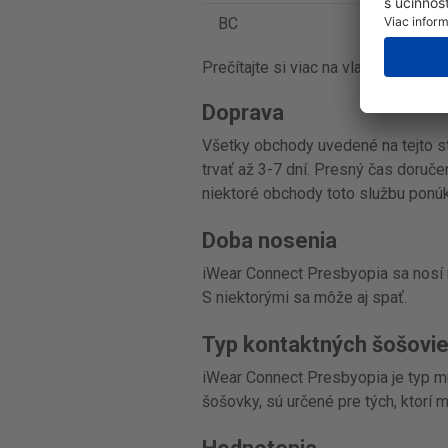
BC
8.6
Prečítajte si viac na vlastnej webo
Doprava
Všetky obchody uvedené na tejto st
trvať až 3-7 dní. Presný čas doruč
niektoré obchody toto službu ponúk
Doba nosenia
iWear Connect Presbyopia sa nosí
S niektorými sa môže aj spať.
Typ kontaktných šošovi
iWear Connect Presbyopia je typ mu
šošovky, sú určené pre tých, ktorí 