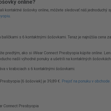
ošovky online?
ali kontaktné šošovky online, môžete sledovať náš jednoduchý 
byopiu
.
balíčkami s 6 kontaktnými šošovkami. Teraz je najnižšia cena za
e predtým, ako si iWear Connect Presbyopia kúpite online. Lens
oducho našli výhodné ponuky a ušetrili na kontaktných šošovkách
va v krabiciach s 6 kontaktnými šošovkami.
Presbyopia (6 šošoviek) je 39,89 €.
Prejsť na ponuku v obchode
ar Connect Presbyopia