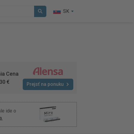
SK
šia Cena
30 €
Prejsť na ponuku
ale ide o
a.