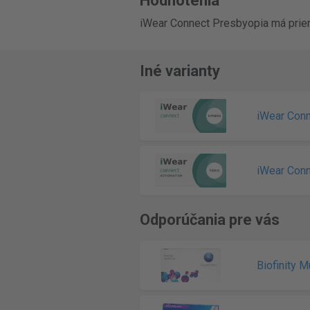
Hodnotenia
iWear Connect Presbyopia má prie
Iné varianty
iWear Con
iWear Con
Odporúčania pre vás
Biofinity M