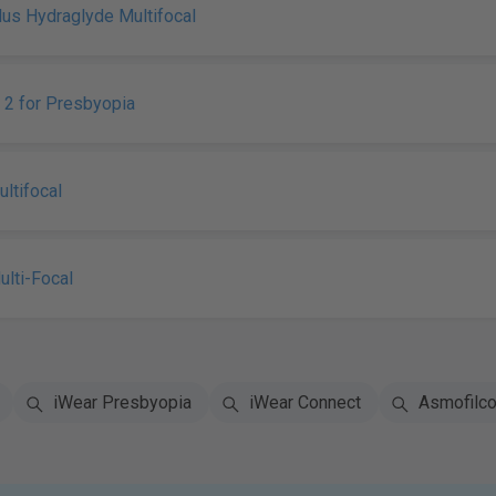
Plus Hydraglyde Multifocal
 2 for Presbyopia
ltifocal
lti-Focal
iWear Presbyopia
iWear Connect
Asmofilco