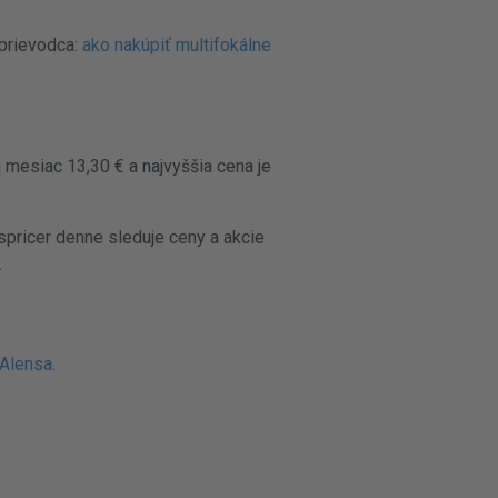
sprievodca:
ako nakúpiť multifokálne
 mesiac 13,30 € a najvyššia cena je
pricer denne sleduje ceny a akcie
.
 Alensa
.