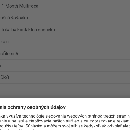
 1 Month Multifocal
ačná šošovka
ifokálna kontaktná šošovka
icon
ofilcon A
%
 Dk/t
13 do 6