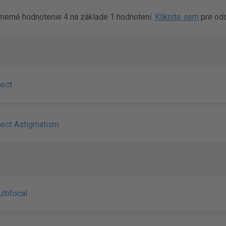
merné hodnotenie 4 na základe 1 hodnotení.
Kliknite sem
pre odo
nect
nect Astigmatism
ultifocal