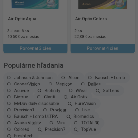
Air Optix Aqua
Air Optix Colors
3 alebo 6 ks
2 ks
10,53 € za mesiac
22,38 € za mesiac
Porovnat 3 cien
Porovnat 4 cien
Populárne hľadania
Johnson & Johnson
Alcon
Bausch + Lomb
CooperVision
Menicon
Dailies
Acuvue
Biofinity
iWear
SofLens
Biotrue
Clariti
Air Optix
MyDay daily disposable
PureVision
Precision1
Proclear
Live
Bausch + Lomb ULTRA
Biomedics
Avaira Vitality
Miru
TOTAL30
Colored
Precision7
TopVue
Freshtech