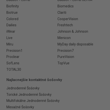
Biofinity
Biomedics
Biotrue
Clariti
Colored
CooperVision
Dailies
Freshtech
iWear
Johnson & Johnson
Live
Menicon
Miru
MyDay daily disposable
Precision1
Precision7
Proclear
PureVision
SofLens
TopVue
TOTAL30
Najlacnejšie kontaktné šošovky
Jednodenné Šošovky
Torické Jednodenné Šošovky
Multifokálne Jednodenné Šošovky
Mesačné Šošovky