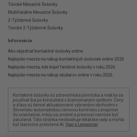
Torické Mesačné Šošovky
Multifokálne Mesačné Šošovky
2-Týždenné Šošovky
Torické 2-Týždenné Šošovky
Informácie
Ako objednať kontaktné šošovky online
Najlepšie miesta na nákup kontaktných šošoviek online 2026
Najlepšie miesta, kde kúpiť farebné šošovky v roku 2026
Najlepšie miesta na nákup okuliarov online v roku 2026
Kontaktné šošovky sú zdravotnícka pomôcka a mali by sa
používať iba po konzultácii s licenciovaným optikom. Ceny
a zľavy sú denné aktualizované vybranými obchodmi v
Slovensko automatickou cenovou kontrolou Lenspricer.
Sú orientačné, môžu sa zmeniť a presnosť nemôže byť
zaručená. Táto stránka neobsahuje lekárske rady a mohla
byť čiastočne preložená AI.
Viac o Lenspricer
.