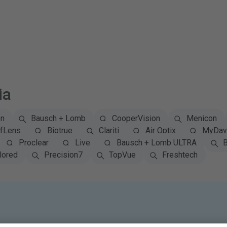
ia
on
Bausch + Lomb
CooperVision
Menicon
fLens
Biotrue
Clariti
Air Optix
MyDay 
Proclear
Live
Bausch + Lomb ULTRA
B
lored
Precision7
TopVue
Freshtech