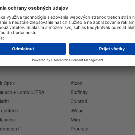
Prihlásenie k odberu novinie
Prihlási
ir Optix
Alcon
ausch + Lomb ULTRA
Biofinity
lariti
Colored
reshtech
iWear
enicon
Miru
recision7
Proclear