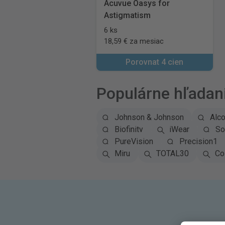
Acuvue Oasys for
Astigmatism
6 ks
18,59 € za mesiac
Porovnat 4 cien
Populárne hľadan
Johnson & Johnson
Alc
Biofinity
iWear
So
PureVision
Precision1
Miru
TOTAL30
Co