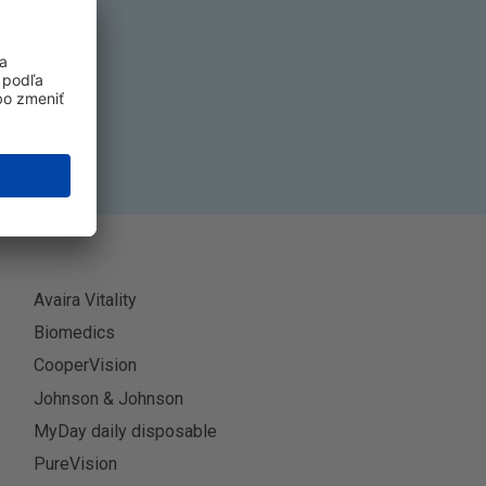
k
ť sa
Avaira Vitality
Biomedics
CooperVision
Johnson & Johnson
MyDay daily disposable
PureVision