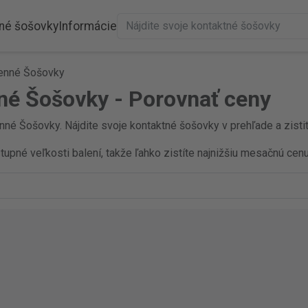
né šošovky
Informácie
denné Šošovky
né Šošovky - Porovnať ceny
né Šošovky. Nájdite svoje kontaktné šošovky v prehľade a zistit
pné veľkosti balení, takže ľahko zistíte najnižšiu mesačnú cenu