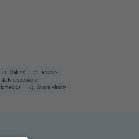
Dailies
Acuvue
daily disposable
iomedics
Avaira Vitality