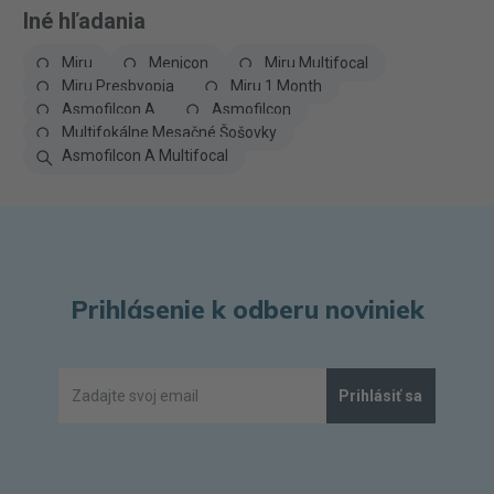
Iné hľadania
Miru
Menicon
Miru Multifocal
Miru Presbyopia
Miru 1 Month
Asmofilcon A
Asmofilcon
Multifokálne Mesačné Šošovky
Asmofilcon A Multifocal
Prihlásenie k odberu noviniek
Prihlásiť sa