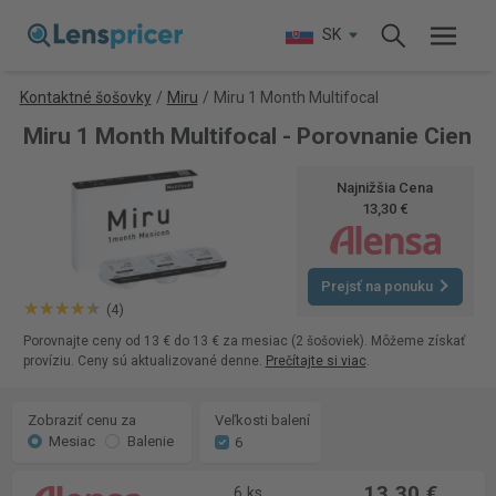
SK
Kontaktné šošovky
/
Miru
/
Miru 1 Month Multifocal
Miru 1 Month Multifocal - Porovnanie Cien
Najnižšia Cena
13,30 €
Prejsť na ponuku
(4)
Porovnajte ceny od 13 € do 13 € za mesiac (2 šošoviek). Môžeme získať
províziu. Ceny sú aktualizované denne.
Prečítajte si viac
.
Zobraziť cenu za
Veľkosti balení
Mesiac
Balenie
6
13,30 €
6 ks