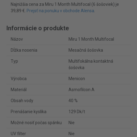
Najnižšia cena za Miru 1 Month Multifocal (6 šošoviek) je
39,89 €.
Prejsť na ponuku v obchode Alensa
.
Informácie o produkte
Názov
Miru 1 Month Multifocal
Dĺžka nosenia
Mesačná šošovka
Typ
Multifokálna kontaktná
šošovka
Výrobca
Menicon
Materiál
Asmofilcon A
Obsah vody
40 %
Prenášanie kyslíka
129 Dk/t
Možné nosiť počas spánku
Nie
UV filter
Nie