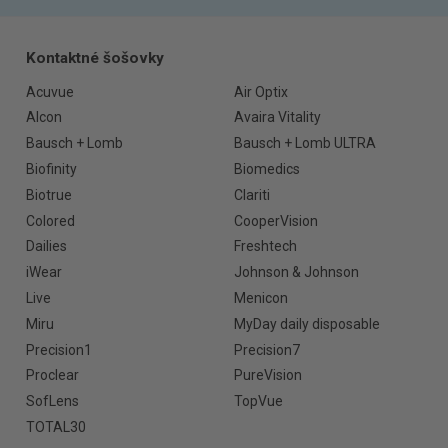
Kontaktné šošovky
Acuvue
Air Optix
Alcon
Avaira Vitality
Bausch + Lomb
Bausch + Lomb ULTRA
Biofinity
Biomedics
Biotrue
Clariti
Colored
CooperVision
Dailies
Freshtech
iWear
Johnson & Johnson
Live
Menicon
Miru
MyDay daily disposable
Precision1
Precision7
Proclear
PureVision
SofLens
TopVue
TOTAL30