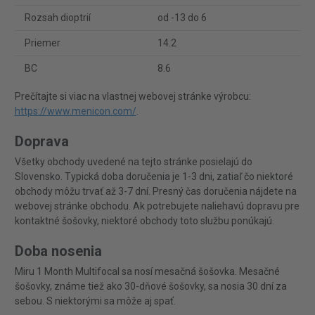
Rozsah dioptrií
od -13 do 6
Priemer
14.2
BC
8.6
Prečítajte si viac na vlastnej webovej stránke výrobcu:
https://www.menicon.com/
.
Doprava
Všetky obchody uvedené na tejto stránke posielajú do
Slovensko. Typická doba doručenia je 1-3 dni, zatiaľ čo niektoré
obchody môžu trvať až 3-7 dní. Presný čas doručenia nájdete na
webovej stránke obchodu. Ak potrebujete naliehavú dopravu pre
kontaktné šošovky, niektoré obchody toto službu ponúkajú.
Doba nosenia
Miru 1 Month Multifocal sa nosí mesačná šošovka. Mesačné
šošovky, známe tiež ako 30-dňové šošovky, sa nosia 30 dní za
sebou. S niektorými sa môže aj spať.