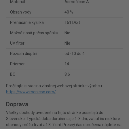
Materiál
Asmofilcon A
Obsah vody
40 %
Prenášanie kyslíka
161 Dk/t
Možné nosiť počas spánku
Nie
UV filter
Nie
Rozsah dioptrií
od -10 do 4
Priemer
14
BC
8.6
Prečítajte si viac na vlastnej webovej stránke výrobcu:
https://www.menicon.com/
.
Doprava
Všetky obchody uvedené na tejto stránke posielajú do
Slovensko. Typická doba doručenia je 1-3 dni, zatiaľ čo niektoré
obchody môžu trvať až 3-7 dní. Presný čas doručenia nájdete na