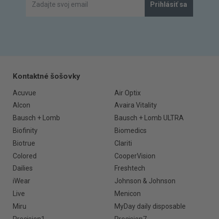
Prihlásiť sa
Kontaktné šošovky
Acuvue
Air Optix
Alcon
Avaira Vitality
Bausch + Lomb
Bausch + Lomb ULTRA
Biofinity
Biomedics
Biotrue
Clariti
Colored
CooperVision
Dailies
Freshtech
iWear
Johnson & Johnson
Live
Menicon
Miru
MyDay daily disposable
Precision1
Precision7