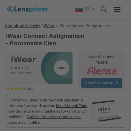
SK
Kontaktné šošovky
/
iWear
/
iWear Connect Astigmatism
iWear Connect Astigmatism
- Porovnanie Cien
Najnižšia Cena
16,63 €
Prejsť na ponuku
(4)
Poznámka:
iWear Connect Astigmatism
je
tiež predávaný pod názvom
Miru 1 Month Toric
,
ale ide o rovnaké kontaktné šošovky v rôznych
balíčkoch.
Ďalšie informácie o kontaktných
šošovkách optika.