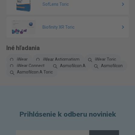
SofLens Toric
Biofinity XR Toric
Iné hľadania
iWear
iWear Astigmatism
iWear Toric
iWear Connect
Asmofilcon A
Asmofilcon
Asmofilcon A Toric
Prihlásenie k odberu noviniek