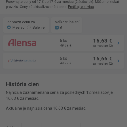
Porovnajte ceny od 17 € do 17 € za mesiac (2 šošoviek). Môžeme získať
províziu. Ceny sú aktualizované denne.
Prečítajte si viac
.
Zobraziť cenu za
Veľkosti balení
Mesiac
Balenie
6
16,63 €
6 ks
49,89 €
za mesiac (2)
16,66 €
6 ks
49,99 €
za mesiac (2)
História cien
Najnižšia zaznamenaná cena za posledných 12 mesiacov je
16,63 € za mesiac.
Aktuálne je najnižšia cena 16,63 € za mesiac.