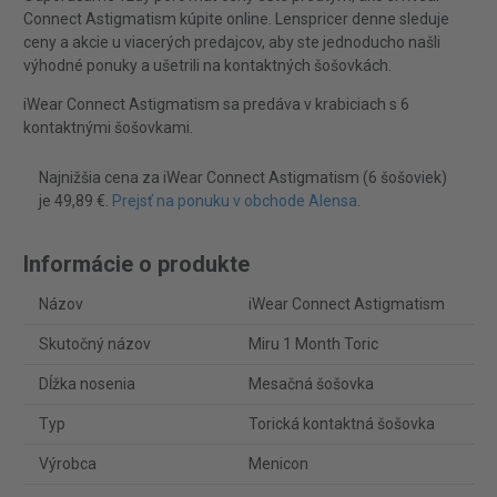
Connect Astigmatism kúpite online. Lenspricer denne sleduje
ceny a akcie u viacerých predajcov, aby ste jednoducho našli
výhodné ponuky a ušetrili na kontaktných šošovkách.
iWear Connect Astigmatism sa predáva v krabiciach s 6
kontaktnými šošovkami.
Najnižšia cena za iWear Connect Astigmatism (6 šošoviek)
je 49,89 €.
Prejsť na ponuku v obchode Alensa
.
Informácie o produkte
Názov
iWear Connect Astigmatism
Skutočný názov
Miru 1 Month Toric
Dĺžka nosenia
Mesačná šošovka
Typ
Torická kontaktná šošovka
Výrobca
Menicon