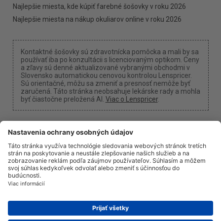
Najlepšie miesta, kde kúpiť farebné šošovky v roku 2026
Najlepšie miesta na nákup okuliarov online v roku 2026
Kontaktné šošovky sú zdravotnícka pomôcka a mali by sa
používať iba po konzultácii s licenciovaným optikom. Ceny
a zľavy sú denné aktualizované vybranými obchodmi v
Slovensko automatickou cenovou kontrolou Lenspricer.
Sú orientačné, môžu sa zmeniť a presnosť nemôže byť
zaručená. Táto stránka neobsahuje lekárske rady a mohla
byť čiastočne preložená AI.
Viac o Lenspricer
.
Nastavenia cookies
Môžeme získať províziu, ak použijete jeden z našich
odkazov na nákup.
O nás
Novinky
Informácie
Ochrana súkromia
Právne informácie
info@lenspricer.sk