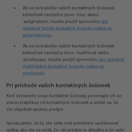
Ak sa na krabičke vašich kontaktných šošoviek
kdekoľvek nachádza slovo 'toric' alebo
'astigmatism', musíte použiť sprievodcu
ako
objednať torické kontaktné šošovky online na
astigmatizmus
.
Ak sa na krabičke vašich kontaktných šošoviek
kdekoľvek nachádza slovo 'multifocal' alebo
'presbyopia', musíte použiť sprievodcu
ako objednať
multifokálne kontaktné šošovky online na
presbyopiu
.
Pri príchode vašich kontaktných šošoviek
Keď dostanete svoje kontaktné šošovky, porovnajte ich so
starou krabičkou od kontaktných šošoviek a uistite sa, že
ste objednali správny predpis.
Nezabudnite, že by ste stále mali pravidelne navštevovať
optika, aby ste sa uistili, že váš predpis je aktuálny a že vaše