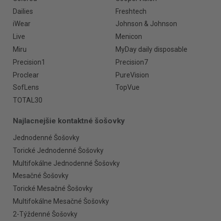
Dailies
Freshtech
iWear
Johnson & Johnson
Live
Menicon
Miru
MyDay daily disposable
Precision1
Precision7
Proclear
PureVision
SofLens
TopVue
TOTAL30
Najlacnejšie kontaktné šošovky
Jednodenné Šošovky
Torické Jednodenné Šošovky
Multifokálne Jednodenné Šošovky
Mesačné Šošovky
Torické Mesačné Šošovky
Multifokálne Mesačné Šošovky
2-Týždenné Šošovky