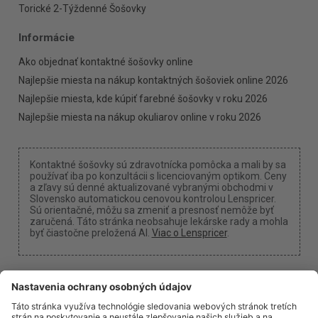
Torické 2-Týždenné Šošovky
Informácie
Ako objednať kontaktné šošovky online
Najlepšie miesta na nákup kontaktných šošoviek online 2026
Najlepšie miesta, kde kúpiť farebné šošovky v roku 2026
Najlepšie miesta na nákup okuliarov online v roku 2026
Kontaktné šošovky sú zdravotnícka pomôcka a mali by sa
používať iba po konzultácii s licenciovaným optikom. Ceny
a zľavy sú denné aktualizované vybranými obchodmi v
Slovensko automatickou cenovou kontrolou Lenspricer.
Sú orientačné, môžu sa zmeniť a presnosť nemôže byť
zaručená. Táto stránka neobsahuje lekárske rady a mohla
byť čiastočne preložená AI.
Viac o Lenspricer
.