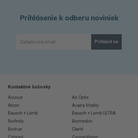
Prihlásenie k odberu noviniek
Prihlásiť sa
Kontaktné šošovky
Acuvue
Air Optix
Alcon
Avaira Vitality
Bausch + Lomb
Bausch + Lomb ULTRA
Biofinity
Biomedics
Biotrue
Clariti
Colored
CooperVision