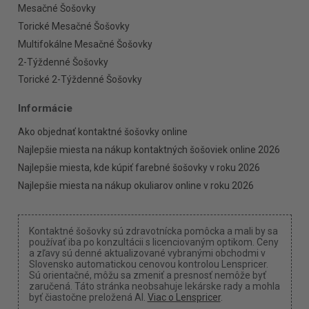
Mesačné Šošovky
Torické Mesačné Šošovky
Multifokálne Mesačné Šošovky
2-Týždenné Šošovky
Torické 2-Týždenné Šošovky
Informácie
Ako objednať kontaktné šošovky online
Najlepšie miesta na nákup kontaktných šošoviek online 2026
Najlepšie miesta, kde kúpiť farebné šošovky v roku 2026
Najlepšie miesta na nákup okuliarov online v roku 2026
Kontaktné šošovky sú zdravotnícka pomôcka a mali by sa
používať iba po konzultácii s licenciovaným optikom. Ceny
a zľavy sú denné aktualizované vybranými obchodmi v
Slovensko automatickou cenovou kontrolou Lenspricer.
Sú orientačné, môžu sa zmeniť a presnosť nemôže byť
zaručená. Táto stránka neobsahuje lekárske rady a mohla
byť čiastočne preložená AI.
Viac o Lenspricer
.