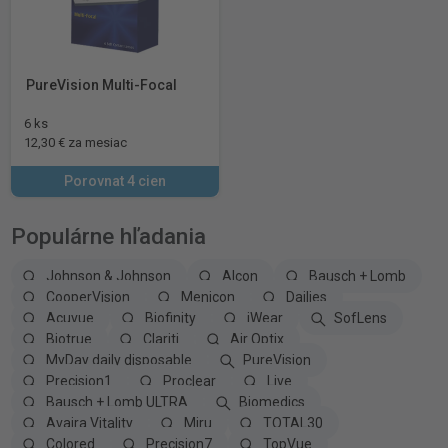
PureVision Multi-Focal
6 ks
12,30 € za mesiac
Porovnat 4 cien
Populárne hľadania
Johnson & Johnson
Alcon
Bausch + Lomb
CooperVision
Menicon
Dailies
Acuvue
Biofinity
iWear
SofLens
Biotrue
Clariti
Air Optix
MyDay daily disposable
PureVision
Precision1
Proclear
Live
Bausch + Lomb ULTRA
Biomedics
Avaira Vitality
Miru
TOTAL30
Colored
Precision7
TopVue