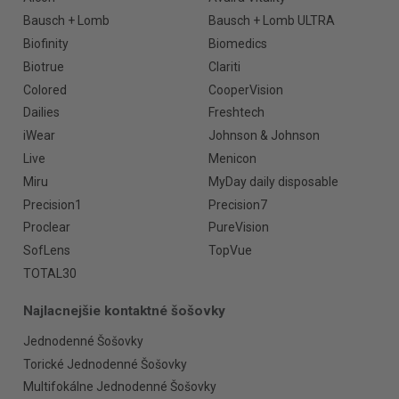
Bausch + Lomb
Bausch + Lomb ULTRA
Biofinity
Biomedics
Biotrue
Clariti
Colored
CooperVision
Dailies
Freshtech
iWear
Johnson & Johnson
Live
Menicon
Miru
MyDay daily disposable
Precision1
Precision7
Proclear
PureVision
SofLens
TopVue
TOTAL30
Najlacnejšie kontaktné šošovky
Jednodenné Šošovky
Torické Jednodenné Šošovky
Multifokálne Jednodenné Šošovky