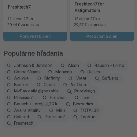
Freshtech7 for
Freshtech7
Astigmatism
12 alebo 27 ks
12 alebo 27 ks
20,44 € za mesiac
29,57 € za mesiac
Porovnat 6 cien
Porovnat 6 cien
Populárne hľadania
Johnson & Johnson
Alcon
Bausch + Lomb
CooperVision
Menicon
Dailies
Acuvue
Biofinity
iWear
SofLens
Biotrue
Clariti
Air Optix
MyDay daily disposable
PureVision
Precision1
Proclear
Live
Bausch + Lomb ULTRA
Biomedics
Avaira Vitality
Miru
TOTAL30
Colored
Precision7
TopVue
Freshtech