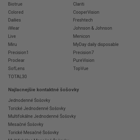
Biotrue
Clariti
Colored
CooperVision
Dailies
Freshtech
iWear
Johnson & Johnson
Live
Menicon
Miru
MyDay daily disposable
Precision1
Precision7
Proclear
PureVision
SofLens
TopVue
TOTAL30
Najlacnejšie kontaktné šošovky
Jednodenné Šošovky
Torické Jednodenné Šošovky
Multifokálne Jednodenné Šošovky
Mesačné Šošovky
Torické Mesačné Šošovky