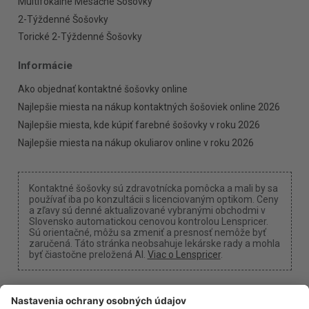
Multifokálne Mesačné Šošovky
2-Týždenné Šošovky
Torické 2-Týždenné Šošovky
Informácie
Ako objednať kontaktné šošovky online
Najlepšie miesta na nákup kontaktných šošoviek online 2026
Najlepšie miesta, kde kúpiť farebné šošovky v roku 2026
Najlepšie miesta na nákup okuliarov online v roku 2026
Kontaktné šošovky sú zdravotnícka pomôcka a mali by sa
používať iba po konzultácii s licenciovaným optikom. Ceny
a zľavy sú denné aktualizované vybranými obchodmi v
Slovensko automatickou cenovou kontrolou Lenspricer.
Sú orientačné, môžu sa zmeniť a presnosť nemôže byť
zaručená. Táto stránka neobsahuje lekárske rady a mohla
byť čiastočne preložená AI.
Viac o Lenspricer
.