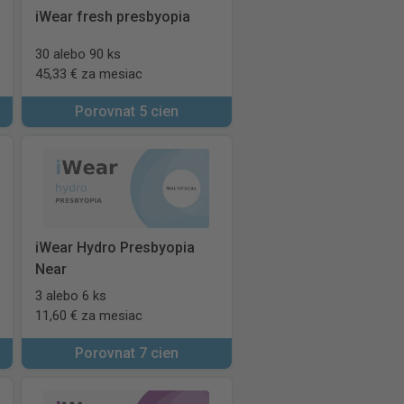
iWear fresh presbyopia
30 alebo 90 ks
45,33 € za mesiac
Porovnat 5 cien
iWear Hydro Presbyopia
Near
3 alebo 6 ks
11,60 € za mesiac
Porovnat 7 cien