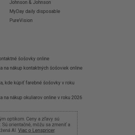
Johnson & Johnson
MyDay daily disposable
PureVision
ontaktné šošovky online
ta na nákup kontaktných šošoviek online
a, kde kúpiť farebné šošovky v roku
a na nákup okuliarov online v roku 2026
ným optikom. Ceny a zľavy sú
 Sú orientačné, môžu sa zmeniť a
ožená AI.
Viac o Lenspricer
.