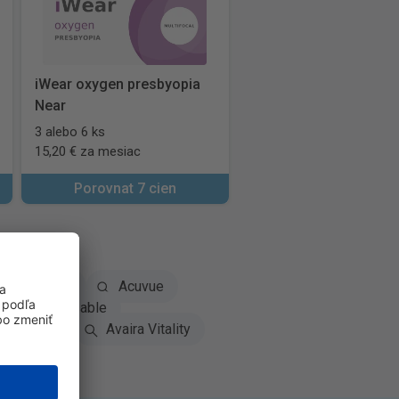
iWear oxygen presbyopia
Near
3 alebo 6 ks
15,20 € za mesiac
Porovnat 7 cien
Dailies
Acuvue
daily disposable
iomedics
Avaira Vitality