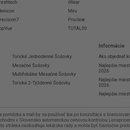
reshtech
iWear
enicon
Miru
recision7
Proclear
opVue
TOTAL30
Informácie
Torické Jednodenné Šošovky
Ako objednať k
Mesačné Šošovky
Najlepšie mies
2026
Multifokálne Mesačné Šošovky
Najlepšie miest
Torické 2-Týždenné Šošovky
2026
Najlepšie miest
 pomôcka a mali by sa používať iba po konzultácii s licenciova
chodmi v Slovensko automatickou cenovou kontrolou Lenspricer.
o stránka neobsahuje lekárske rady a mohla byť čiastočne prel