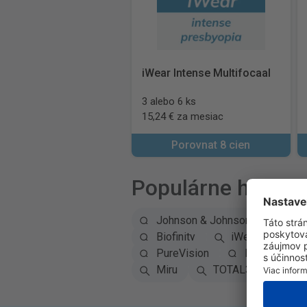
iWear Intense Multifocaal
3 alebo 6 ks
15,24 € za mesiac
Porovnat 8 cien
Populárne hľadan
Johnson & Johnson
Alc
Biofinity
iWear
So
PureVision
Precision1
Miru
TOTAL30
Co