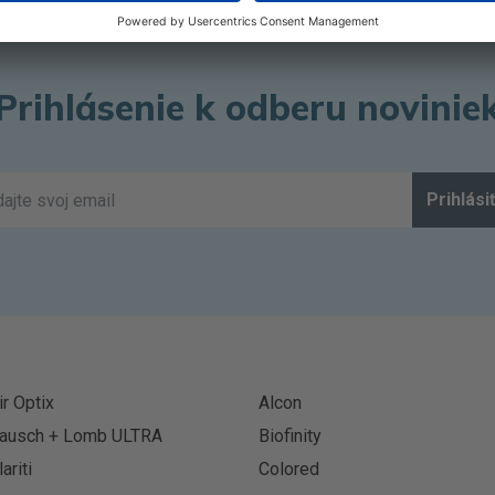
Prihlásenie k odberu novinie
Prihlási
ir Optix
Alcon
ausch + Lomb ULTRA
Biofinity
lariti
Colored