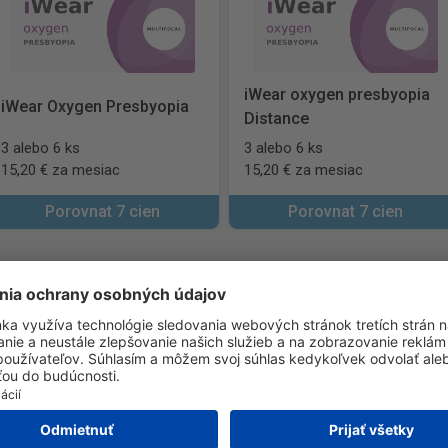
iWear oxygen presbyopia
iWear Oxygen Presbyopia
Distance
3 alebo 6 ks
3 alebo 6 ks
15,20 € za mesiac
15,20 € za mesiac
Porovnat 7 cien
Porovnat 7 cien
ia
on
Bausch + Lomb
CooperVision
Menicon
fLens
Biotrue
Clariti
Air Optix
MyDay 
Proclear
Live
Bausch + Lomb ULTRA
B
lored
Precision7
TopVue
Freshtech