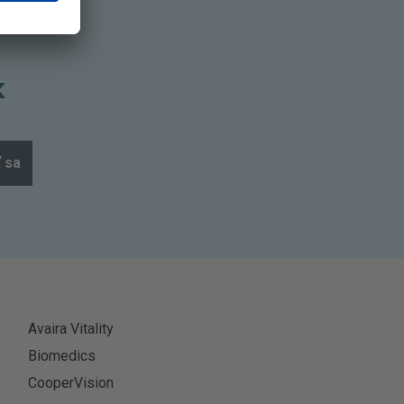
k
ť sa
Avaira Vitality
Biomedics
CooperVision