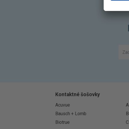
Kontaktné šošovky
Acuvue
A
Bausch + Lomb
B
Biotrue
C