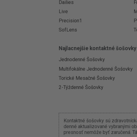
Dailies
F
Live
M
Precision1
P
SofLens
T
Najlacnejšie kontaktné šošovky
Jednodenné Šošovky
Multifokálne Jednodenné Šošovky
Torické Mesačné Šošovky
2-Týždenné Šošovky
Kontaktné šošovky sú zdravotnícka
denné aktualizované vybranými ob
presnosť nemôže byť zaručená. Tát