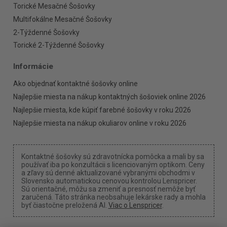
Torické Mesačné Šošovky
Multifokálne Mesačné Šošovky
2-Týždenné Šošovky
Torické 2-Týždenné Šošovky
Informácie
Ako objednať kontaktné šošovky online
Najlepšie miesta na nákup kontaktných šošoviek online 2026
Najlepšie miesta, kde kúpiť farebné šošovky v roku 2026
Najlepšie miesta na nákup okuliarov online v roku 2026
Kontaktné šošovky sú zdravotnícka pomôcka a mali by sa
používať iba po konzultácii s licenciovaným optikom. Ceny
a zľavy sú denné aktualizované vybranými obchodmi v
Slovensko automatickou cenovou kontrolou Lenspricer.
Sú orientačné, môžu sa zmeniť a presnosť nemôže byť
zaručená. Táto stránka neobsahuje lekárske rady a mohla
byť čiastočne preložená AI.
Viac o Lenspricer
.