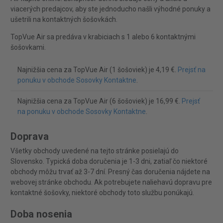
viacerých predajcov, aby ste jednoducho našli výhodné ponuky a
ušetrili na kontaktných šošovkách.
TopVue Air sa predáva v krabiciach s 1 alebo 6 kontaktnými
šošovkami.
Najnižšia cena za TopVue Air (1 šošoviek) je 4,19 €.
Prejsť na
ponuku v obchode Sosovky Kontaktne
.
Najnižšia cena za TopVue Air (6 šošoviek) je 16,99 €.
Prejsť
na ponuku v obchode Sosovky Kontaktne
.
Doprava
Všetky obchody uvedené na tejto stránke posielajú do
Slovensko. Typická doba doručenia je 1-3 dni, zatiaľ čo niektoré
obchody môžu trvať až 3-7 dní. Presný čas doručenia nájdete na
webovej stránke obchodu. Ak potrebujete naliehavú dopravu pre
kontaktné šošovky, niektoré obchody toto službu ponúkajú.
Doba nosenia