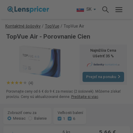
SK
Kontaktné šošovky
/
TopVue
/
TopVue Air
TopVue Air - Porovnanie Cien
Najnižšia Cena
Ušetriť 35 %
Prejsť na ponuku
(4)
Porovnajte ceny od 6 € do 9 € za mesiac (2 šošoviek). Môžeme získať
províziu. Ceny sú aktualizované denne.
Prečítajte si viac
.
Zobraziť cenu za
Veľkosti balení
Mesiac
Balenie
1
6
5,66 €
6 ks