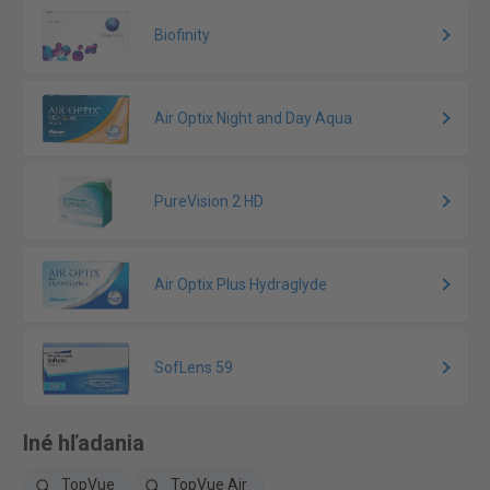
Biofinity
Air Optix Night and Day Aqua
PureVision 2 HD
Air Optix Plus Hydraglyde
SofLens 59
Iné hľadania
TopVue
TopVue Air