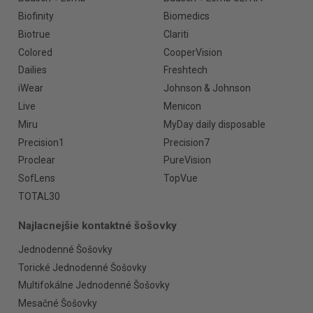
Biofinity
Biomedics
Biotrue
Clariti
Colored
CooperVision
Dailies
Freshtech
iWear
Johnson & Johnson
Live
Menicon
Miru
MyDay daily disposable
Precision1
Precision7
Proclear
PureVision
SofLens
TopVue
TOTAL30
Najlacnejšie kontaktné šošovky
Jednodenné Šošovky
Torické Jednodenné Šošovky
Multifokálne Jednodenné Šošovky
Mesačné Šošovky