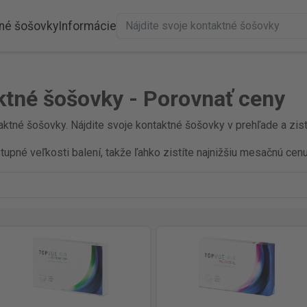
né šošovky
Informácie
ktné šošovky - Porovnať ceny
ktné šošovky. Nájdite svoje kontaktné šošovky v prehľade a zisti
pné veľkosti balení, takže ľahko zistíte najnižšiu mesačnú cenu