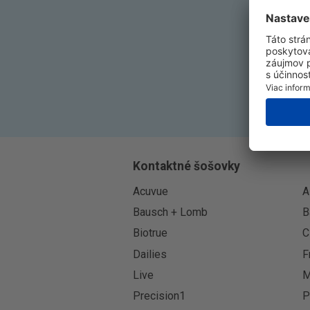
Kontaktné šošovky
Acuvue
A
Bausch + Lomb
B
Biotrue
C
Dailies
F
Live
M
Precision1
P