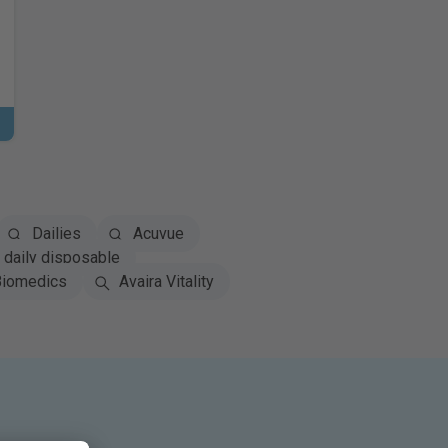
Dailies
Acuvue
daily disposable
iomedics
Avaira Vitality