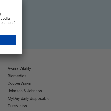
k
ť sa
Avaira Vitality
Biomedics
CooperVision
Johnson & Johnson
MyDay daily disposable
PureVision