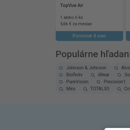
TopVue Air
1 alebo 6 ks
5,66 € za mesiac
Porovnat 4 cien
Populárne hľadan
Johnson & Johnson
Alc
Biofinity
iWear
So
PureVision
Precision1
Miru
TOTAL30
Co