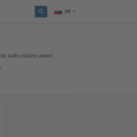
SK
te, koľko môžete ušetriť.
.