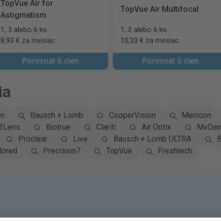
TopVue Air for
TopVue Air Multifocal
Astigmatism
1, 3 alebo 6 ks
1, 3 alebo 6 ks
8,93 € za mesiac
10,33 € za mesiac
Porovnat 6 cien
Porovnat 6 cien
ia
on
Bausch + Lomb
CooperVision
Menicon
fLens
Biotrue
Clariti
Air Optix
MyDay 
Proclear
Live
Bausch + Lomb ULTRA
B
lored
Precision7
TopVue
Freshtech