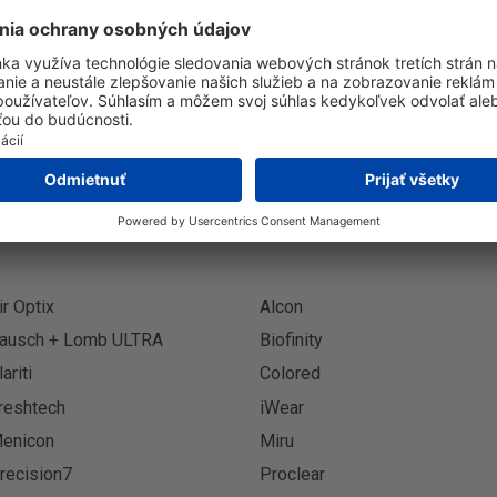
Prihlásenie k odberu novinie
Prihlási
ir Optix
Alcon
ausch + Lomb ULTRA
Biofinity
lariti
Colored
reshtech
iWear
enicon
Miru
recision7
Proclear