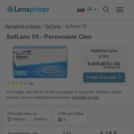
SK
Kontaktné šošovky
/
SofLens
/
SofLens 59
SofLens 59 - Porovnanie Cien
Najnižšia Cena
4,18 €
Prejsť na ponuku
(4)
Porovnajte ceny od 4 € do 4 € za mesiac (2 šošoviek). Môžeme získať
províziu. Ceny sú aktualizované denne.
Prečítajte si viac
.
Zobraziť cenu za
Veľkosti balení
Mesiac
Balenie
6
4,18 €
6 ks