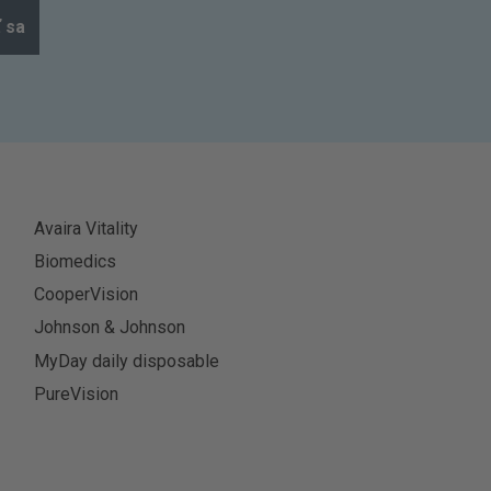
ť sa
Avaira Vitality
Biomedics
CooperVision
Johnson & Johnson
MyDay daily disposable
PureVision