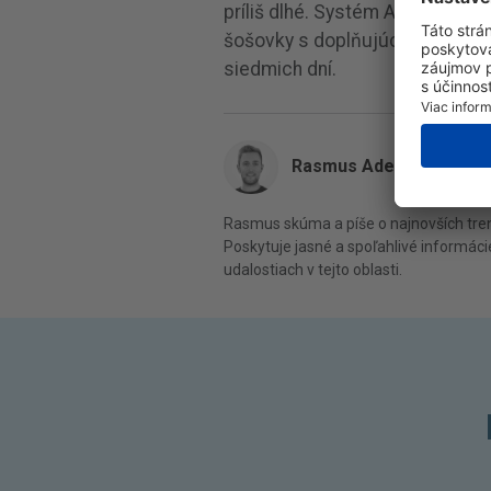
príliš dlhé. Systém ACTIV-FLO®
šošovky s doplňujúcim prostri
siedmich dní.
Rasmus Adeltoft
Rasmus skúma a píše o najnovších tren
Poskytuje jasné a spoľahlivé informáci
udalostiach v tejto oblasti.