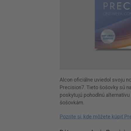
Alcon oficiálne uviedol svoju n
Precision7. Tieto šošovky sú n
poskytujú pohodlnú alternatí
šošovkám.
Pozrite si, kde môžete kúpiť P