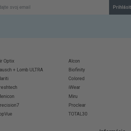
Prihlási
ir Optix
Alcon
ausch + Lomb ULTRA
Biofinity
lariti
Colored
reshtech
iWear
enicon
Miru
recision7
Proclear
opVue
TOTAL30