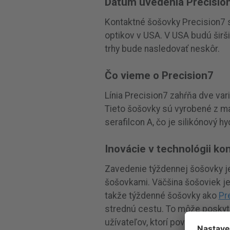
Dátum uvedenia Precisio
Kontaktné šošovky Precision7
optikov v USA. V USA budú širš
trhy bude nasledovať neskôr.
Čo vieme o Precision7
Línia Precision7 zahŕňa dve var
Tieto šošovky sú vyrobené z mat
serafilcon A, čo je silikónový
Inovácie v technológii ko
Zavedenie týždennej šošovky j
šošovkami. Väčšina šošoviek j
takže týždenné šošovky ako
Pr
strednú cestu. To môže poskytnú
užívateľov, ktorí považujú den