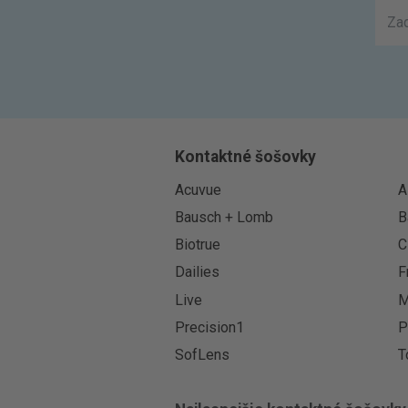
Kontaktné šošovky
Acuvue
A
Bausch + Lomb
B
Biotrue
C
Dailies
F
Live
M
Precision1
P
SofLens
T