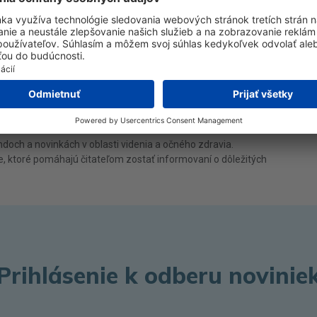
 kombinuje zvlhčovač zapustený v matrici
edkom, ktorý neustále uvoľňuje vlhkosť počas
doch a novinkách v oblasti videnia a očného zdravia.
e, ktoré pomáhajú čitateľom zostať informovaní o dôležitých
Prihlásenie k odberu novinie