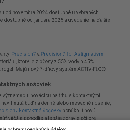
n7
 sú od novembra 2024 dostupné u vybraných
ie dostupné od januára 2025 a uvedenie na ďalšie
ianty:
Precision7
a
Precision7 for Astigmatism
.
eriálu, ktorý je zložený z 55% vody a 45%
 hydrogel. Majú nový 7-dňový systém ACTIV-FLO®.
ntaktných šošoviek
e významnou inováciou na trhu s kontaktnými
e navrhnutá buď na denné alebo mesačné nosenie,
ecision7 kontaktné šošovky
ponúkajú novú
ť väčšie pohodlie a lepšie zdravie očí pre
né šošovky za príliš časté a mesačné šošovky za