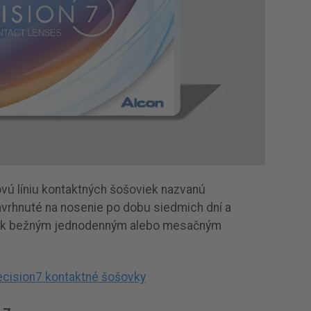
ovú líniu kontaktných šošoviek nazvanú
avrhnuté na nosenie po dobu siedmich dní a
vu k bežným jednodenným alebo mesačným
recision7 kontaktné šošovky