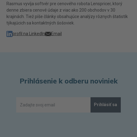
Rasmus vyvíja softvér pre cenového robota Lenspricer, ktorý
denne zbiera cenové údaje z viac ako 200 obchodov v 30
krajinách. Tiež píše články obsahujúce analýzy rôznych štatistík
týkajúcich sa kontaktných šošoviek.
profil na LinkedIn
Email
Prihlásenie k odberu noviniek
Prihlásiť sa