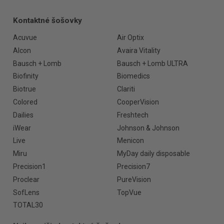
Kontaktné šošovky
Acuvue
Air Optix
Alcon
Avaira Vitality
Bausch + Lomb
Bausch + Lomb ULTRA
Biofinity
Biomedics
Biotrue
Clariti
Colored
CooperVision
Dailies
Freshtech
iWear
Johnson & Johnson
Live
Menicon
Miru
MyDay daily disposable
Precision1
Precision7
Proclear
PureVision
SofLens
TopVue
TOTAL30