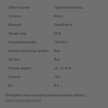
Dĺžka nosenia
Týždenná šošovka
Výrobca
Alcon
Materiál
Serafilcon A
Obsah vody
55 %
Prenášanie kyslíka
149 Dk/t
Možné nosiť počas spánku
Áno
UV filter
Áno
Rozsah dioptrií
od -12 do 8
Priemer
14.2
BC
8.4
Prečítajte si viac na vlastnej webovej stránke výrobcu:
https://www.alcon.com/
.