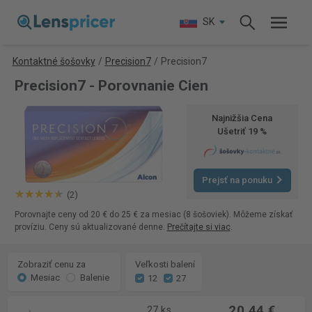
SK
Kontaktné šošovky
/
Precision7
/
Precision7
Precision7 - Porovnanie Cien
Najnižšia Cena
Ušetriť 19 %
Prejsť na ponuku
(2)
Porovnajte ceny od 20 € do 25 € za mesiac (8 šošoviek). Môžeme získať
províziu. Ceny sú aktualizované denne.
Prečítajte si viac
.
Zobraziť cenu za
Veľkosti balení
Mesiac
Balenie
12
27
20,44 €
27 ks