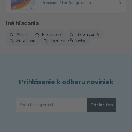
Precision7 for Astigmatism
Iné hľadania
Alcon
Precision7
Serafilcon A
Serafilcon
Týždenné Šošovky
Prihlásenie k odberu noviniek
Prihlásiť sa