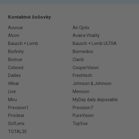
Kontaktné šošovky
Acuvue
Air Optix
Alcon
Avaira Vitality
Bausch + Lomb
Bausch + Lomb ULTRA
Biofinity
Biomedics
Biotrue
Clariti
Colored
CooperVision
Dailies
Freshtech
iWear
Johnson & Johnson
Live
Menicon
Miru
MyDay daily disposable
Precision1
Precision7
Proclear
PureVision
SofLens
TopVue
TOTAL30