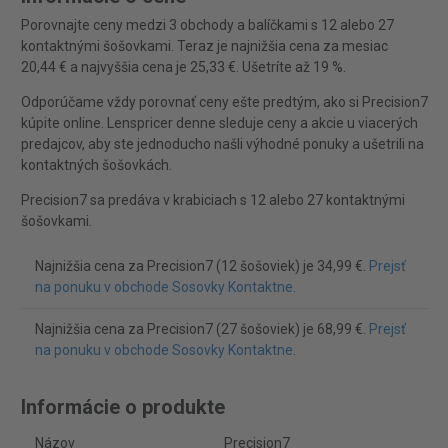
Porovnajte ceny medzi 3 obchody a balíčkami s 12 alebo 27
kontaktnými šošovkami. Teraz je najnižšia cena za mesiac
20,44 € a najvyššia cena je 25,33 €. Ušetríte až 19 %.
Odporúčame vždy porovnať ceny ešte predtým, ako si Precision7
kúpite online. Lenspricer denne sleduje ceny a akcie u viacerých
predajcov, aby ste jednoducho našli výhodné ponuky a ušetrili na
kontaktných šošovkách.
Precision7 sa predáva v krabiciach s 12 alebo 27 kontaktnými
šošovkami.
Najnižšia cena za Precision7 (12 šošoviek) je 34,99 €.
Prejsť
na ponuku v obchode Sosovky Kontaktne
.
Najnižšia cena za Precision7 (27 šošoviek) je 68,99 €.
Prejsť
na ponuku v obchode Sosovky Kontaktne
.
Informácie o produkte
Názov
Precision7