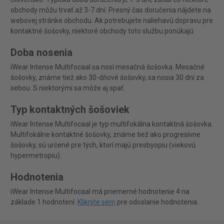
obchody môžu trvať až 3-7 dní. Presný čas doručenia nájdete na
webovej stránke obchodu. Ak potrebujete naliehavú dopravu pre
kontaktné šošovky, niektoré obchody toto službu ponúkajú.
Doba nosenia
iWear Intense Multifocaal sa nosí mesačná šošovka. Mesačné
šošovky, známe tiež ako 30-dňové šošovky, sa nosia 30 dní za
sebou. S niektorými sa môže aj spať.
Typ kontaktných šošoviek
iWear Intense Multifocaal je typ multifokálna kontaktná šošovka.
Multifokálne kontaktné šošovky, známe tiež ako progresívne
šošovky, sú určené pre tých, ktorí majú presbyopiu (viekovú
hypermetropiu).
Hodnotenia
iWear Intense Multifocaal má priemerné hodnotenie 4 na
základe 1 hodnotení.
Kliknite sem
pre odoslanie hodnotenia.