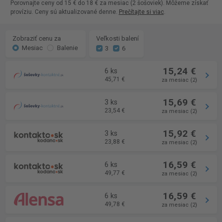
Porovnajte ceny od 15 € do 18 € za mesiac (2 šošoviek). Môžeme získať
províziu. Ceny sú aktualizované denne.
Prečítajte si viac
.
Zobraziť cenu za
Veľkosti balení
Mesiac
Balenie
3
6
15,24 €
6 ks
45,71 €
za mesiac (2)
15,69 €
3 ks
23,54 €
za mesiac (2)
15,92 €
3 ks
23,88 €
za mesiac (2)
16,59 €
6 ks
49,77 €
za mesiac (2)
16,59 €
6 ks
49,78 €
za mesiac (2)