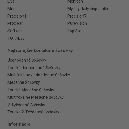
Live
Menicon
Miru
MyDay daily disposable
Precision1
Precision7
Proclear
PureVision
SofLens
TopVue
TOTAL30
Najlacnejšie kontaktné šošovky
Jednodenné Šošovky
Torické Jednodenné Šošovky
Multifokálne Jednodenné Šošovky
Mesačné Šošovky
Torické Mesačné Šošovky
Multifokálne Mesačné Šošovky
2-Týždenné Šošovky
Torické 2-Týždenné Šošovky
Informácie