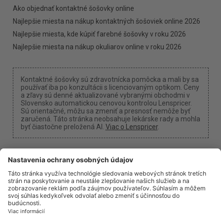
Ako objednať kontaktné šošovky online
Najlepšie miesta na nákup kontaktných šošoviek online 2026
Najlepšie miesta, kde kúpiť farebné šošovky v roku 2026
Najlepšie miesta na nákup okuliarov online v roku 2026
Kontaktné šošovky sú zdravotnícka pomôcka a mali by sa
používať iba po konzultácii s licenciovaným optikom. Ceny
a zľavy sú denné aktualizované vybranými obchodmi v
Slovensko automatickou cenovou kontrolou Lenspricer.
Sú orientačné, môžu sa zmeniť a presnosť nemôže byť
zaručená. Táto stránka neobsahuje lekárske rady a mohla
byť čiastočne preložená AI.
Viac o Lenspricer
.
Nastavenia cookies
Môžeme získať províziu, ak použijete jeden z našich
odkazov na nákup.