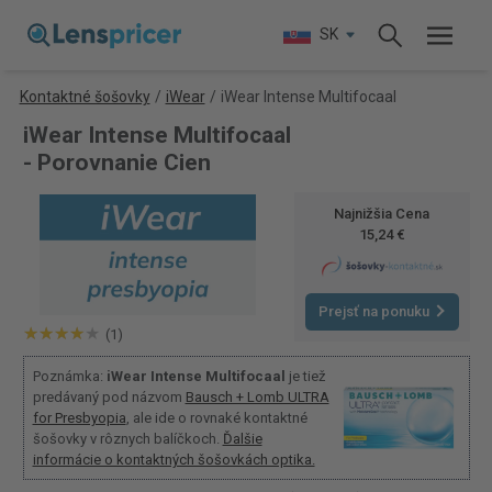
SK
Kontaktné šošovky
/
iWear
/
iWear Intense Multifocaal
iWear Intense Multifocaal
- Porovnanie Cien
Najnižšia Cena
15,24 €
Prejsť na ponuku
(1)
Poznámka:
iWear Intense Multifocaal
je tiež
predávaný pod názvom
Bausch + Lomb ULTRA
for Presbyopia
, ale ide o rovnaké kontaktné
šošovky v rôznych balíčkoch.
Ďalšie
informácie o kontaktných šošovkách optika.