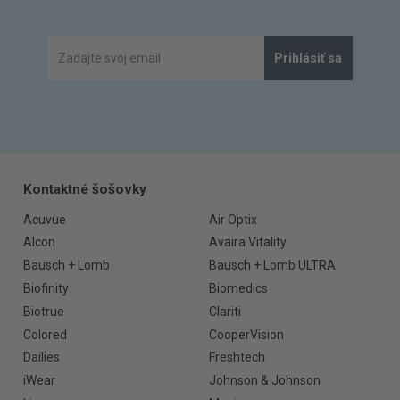
Prihlásiť sa
Kontaktné šošovky
Acuvue
Air Optix
Alcon
Avaira Vitality
Bausch + Lomb
Bausch + Lomb ULTRA
Biofinity
Biomedics
Biotrue
Clariti
Colored
CooperVision
Dailies
Freshtech
iWear
Johnson & Johnson