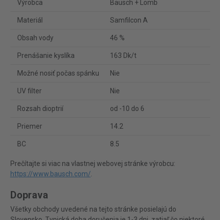
Výrobca
Bausch + Lomb
Materiál
Samfilcon A
Obsah vody
46 %
Prenášanie kyslíka
163 Dk/t
Možné nosiť počas spánku
Nie
UV filter
Nie
Rozsah dioptrií
od -10 do 6
Priemer
14.2
BC
8.5
Prečítajte si viac na vlastnej webovej stránke výrobcu:
https://www.bausch.com/
.
Doprava
Všetky obchody uvedené na tejto stránke posielajú do
Slovensko. Typická doba doručenia je 1-3 dni, zatiaľ čo niektoré