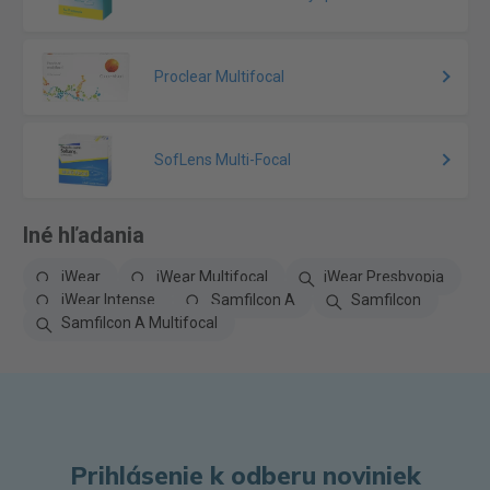
Proclear Multifocal
SofLens Multi-Focal
Iné hľadania
iWear
iWear Multifocal
iWear Presbyopia
iWear Intense
Samfilcon A
Samfilcon
Samfilcon A Multifocal
Prihlásenie k odberu noviniek