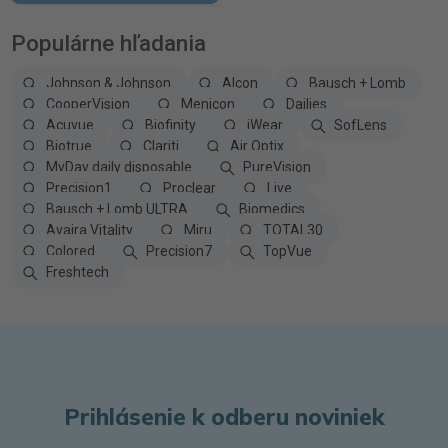
Populárne hľadania
Johnson & Johnson
Alcon
Bausch + Lomb
CooperVision
Menicon
Dailies
Acuvue
Biofinity
iWear
SofLens
Biotrue
Clariti
Air Optix
MyDay daily disposable
PureVision
Precision1
Proclear
Live
Bausch + Lomb ULTRA
Biomedics
Avaira Vitality
Miru
TOTAL30
Colored
Precision7
TopVue
Freshtech
Prihlásenie k odberu noviniek