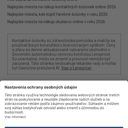
Najlepšie miesta na nákup kontaktných šošoviek online 2026
Najlepšie miesta, kde kúpiť farebné šošovky v roku 2026
Najlepšie miesta na nákup okuliarov online v roku 2026
Kontaktné šošovky sú zdravotnícka pomôcka a mali by sa
používať iba po konzultácii s licenciovaným optikom. Ceny
a zľavy sú denné aktualizované vybranými obchodmi v
Slovensko automatickou cenovou kontrolou Lenspricer.
Sú orientačné, môžu sa zmeniť a presnosť nemôže byť
zaručená. Táto stránka neobsahuje lekárske rady a mohla
byť čiastočne preložená AI.
Viac o Lenspricer
.
Nastavenia cookies
Môžeme získať províziu, ak použijete jeden z našich
odkazov na nákup.