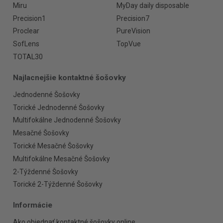
Miru
MyDay daily disposable
Precision1
Precision7
Proclear
PureVision
SofLens
TopVue
TOTAL30
Najlacnejšie kontaktné šošovky
Jednodenné Šošovky
Torické Jednodenné Šošovky
Multifokálne Jednodenné Šošovky
Mesačné Šošovky
Torické Mesačné Šošovky
Multifokálne Mesačné Šošovky
2-Týždenné Šošovky
Torické 2-Týždenné Šošovky
Informácie
Ako objednať kontaktné šošovky online