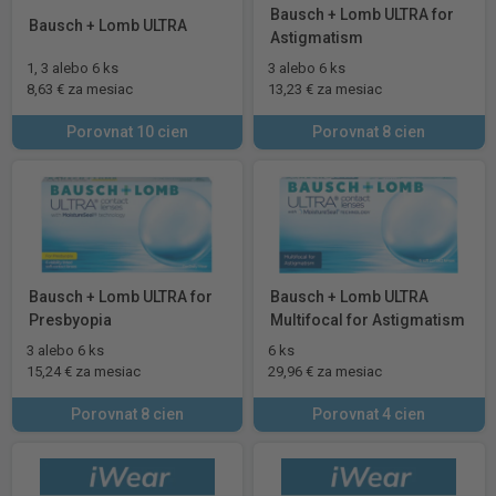
Bausch + Lomb ULTRA for
Bausch + Lomb ULTRA
Astigmatism
1, 3 alebo 6 ks
3 alebo 6 ks
8,63 € za mesiac
13,23 € za mesiac
Porovnat 10 cien
Porovnat 8 cien
Bausch + Lomb ULTRA for
Bausch + Lomb ULTRA
Presbyopia
Multifocal for Astigmatism
3 alebo 6 ks
6 ks
15,24 € za mesiac
29,96 € za mesiac
Porovnat 8 cien
Porovnat 4 cien