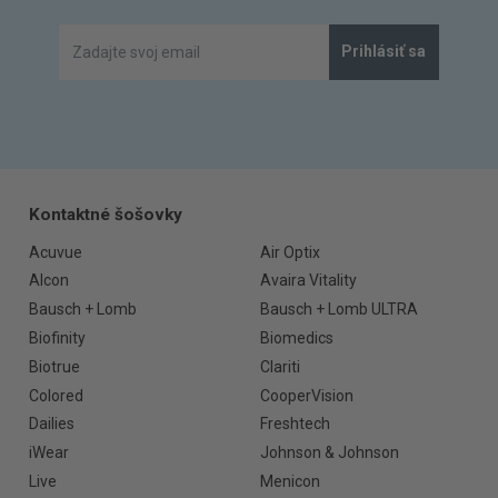
Prihlásiť sa
Kontaktné šošovky
Acuvue
Air Optix
Alcon
Avaira Vitality
Bausch + Lomb
Bausch + Lomb ULTRA
Biofinity
Biomedics
Biotrue
Clariti
Colored
CooperVision
Dailies
Freshtech
iWear
Johnson & Johnson
Live
Menicon