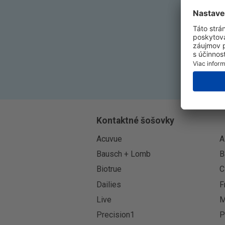
Kontaktné šošovky
Acuvue
A
Bausch + Lomb
B
Biotrue
C
Dailies
F
Live
M
Precision1
P