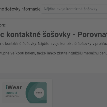
né šošovky
Informácie
oric
ic kontaktné šošovky - Porovna
ic kontaktné šošovky. Nájdite svoje kontaktné šošovky v prehľade
pné veľkosti balení, takže ľahko zistíte najnižšiu mesačnú cenu