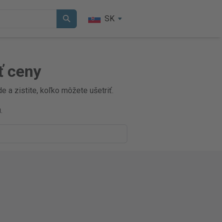
SK
ť ceny
 a zistite, koľko môžete ušetriť.
.