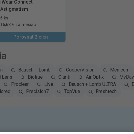
iWear Connect
Astigmatism
6 ks
16,63 € za mesiac
Porovnat 2 cien
ia
on
Bausch + Lomb
CooperVision
Menicon
fLens
Biotrue
Clariti
Air Optix
MyDay 
Proclear
Live
Bausch + Lomb ULTRA
B
lored
Precision7
TopVue
Freshtech