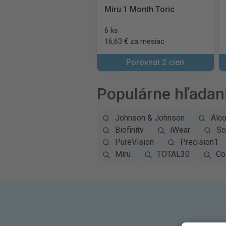
Miru 1 Month Toric
6 ks
16,63 € za mesiac
Porovnat 2 cien
Populárne hľadan
Johnson & Johnson
Alc
Biofinity
iWear
So
PureVision
Precision1
Miru
TOTAL30
Co