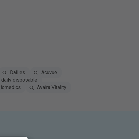
Dailies
Acuvue
daily disposable
iomedics
Avaira Vitality