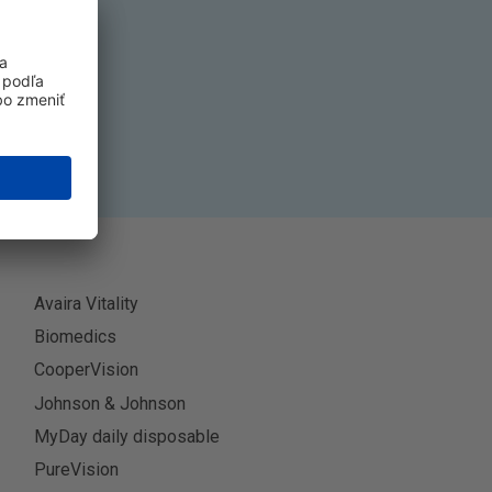
k
ť sa
Avaira Vitality
Biomedics
CooperVision
Johnson & Johnson
MyDay daily disposable
PureVision