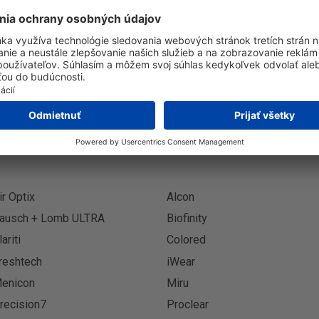
Prihlásenie k odberu novinie
Prihlási
ir Optix
Alcon
ausch + Lomb ULTRA
Biofinity
lariti
Colored
reshtech
iWear
enicon
Miru
recision7
Proclear