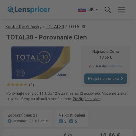
SK
Kontaktné šošovky
/
TOTAL30
/
TOTAL30
TOTAL30 - Porovnanie Cien
Najnižšia Cena
10,66 €
Prejsť na ponuku
(3)
Porovnajte ceny od 11 € do 12 € za mesiac (2 šošoviek). Môžeme získať
províziu. Ceny sú aktualizované denne.
Prečítajte si viac
.
Zobraziť cenu za
Veľkosti balení
Mesiac
Balenie
3
6
10,66 €
6 ks