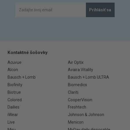
Prihlásiť sa
Kontaktné šošovky
Acuvue
Air Optix
Alcon
Avaira Vitality
Bausch + Lomb
Bausch + Lomb ULTRA
Biofinity
Biomedics
Biotrue
Clariti
Colored
CooperVision
Dailies
Freshtech
iWear
Johnson & Johnson
Live
Menicon
Miru
MyDay daily disposable