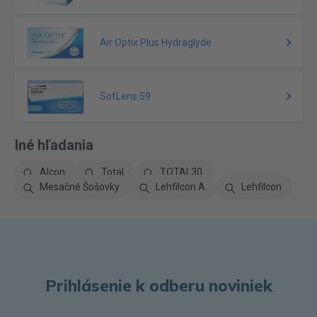
Air Optix Plus Hydraglyde
SofLens 59
Iné hľadania
Alcon
Total
TOTAL30
Mesačné Šošovky
Lehfilcon A
Lehfilcon
Prihlásenie k odberu noviniek