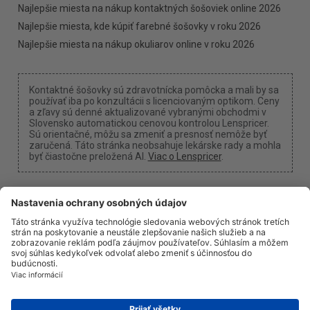
Najlepšie miesta na nákup kontaktných šošoviek online 2026
Najlepšie miesta, kde kúpiť farebné šošovky v roku 2026
Najlepšie miesta na nákup okuliarov online v roku 2026
Kontaktné šošovky sú zdravotnícka pomôcka a mali by sa
používať iba po konzultácii s licenciovaným optikom. Ceny
a zľavy sú denné aktualizované vybranými obchodmi v
Slovensko automatickou cenovou kontrolou Lenspricer.
Sú orientačné, môžu sa zmeniť a presnosť nemôže byť
zaručená. Táto stránka neobsahuje lekárske rady a mohla
byť čiastočne preložená AI.
Viac o Lenspricer
.
Nastavenia cookies
Môžeme získať províziu, ak použijete jeden z našich
odkazov na nákup.
O nás
Novinky
Informácie
Ochrana súkromia