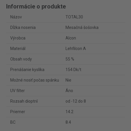
Informácie o produkte
Názov
TOTAL30
Dĺžka nosenia
Mesačná šošovka
Výrobca
Alcon
Materiál
Lehfilcon A
Obsah vody
55 %
Prenášanie kyslíka
154 Dk/t
Možné nosiť počas spánku
Nie
UV filter
Áno
Rozsah dioptrií
od -12 do 8
Priemer
14.2
BC
8.4