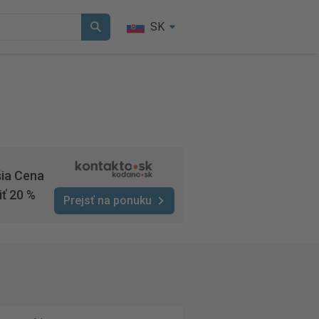
SK
šia Cena
iť 20 %
Prejsť na ponuku