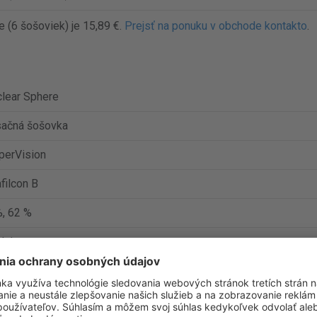
e (6 šošoviek) je 15,89 €.
Prejsť na ponuku v obchode kontakto
.
lear Sphere
ačná šošovka
perVision
filcon B
, 62 %
k/t