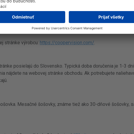
20 do 20
vej stránke výrobcu:
https://coopervision.com/
.
ránke posielajú do Slovensko. Typická doba doručenia je 1-3 dni
enia nájdete na webovej stránke obchodu. Ak potrebujete nalieha
ajú.
ošovka. Mesačné šošovky, známe tiež ako 30-dňové šošovky, sa