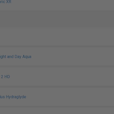
oric XR
Night and Day Aqua
n 2 HD
Plus Hydraglyde