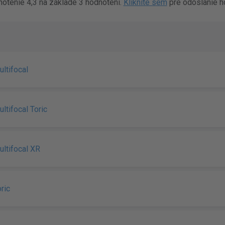
otenie 4,3 na základe 3 hodnotení.
Kliknite sem
pre odoslanie h
ltifocal
ltifocal Toric
ultifocal XR
ric