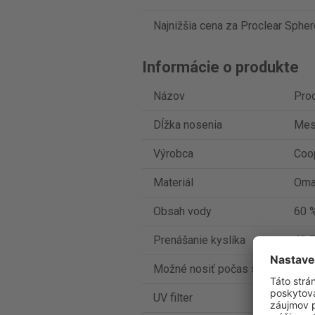
Najnižšia cena za Proclear Spher
Informácie o produkte
Názov
Proc
Dĺžka nosenia
Mes
Výrobca
Coo
Materiál
Oma
Obsah vody
60 %
Prenášanie kyslíka
42 D
Možné nosiť počas spánku
Nie
UV filter
Nie