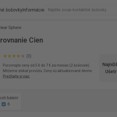
né šošovky
Informácie
lear Sphere
rovnanie Cien
(3)
Najniž
Porovnajte ceny od 5 € do 7 € za mesiac (2 šošoviek).
Môžeme získať províziu. Ceny sú aktualizované denne.
Ušetr
Prečítajte si viac
.
sti balení
6