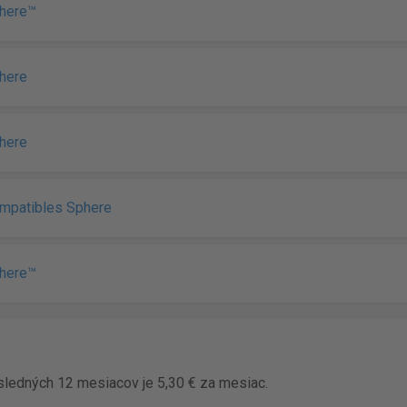
phere™
here
here
ompatibles Sphere
phere™
ledných 12 mesiacov je 5,30 € za mesiac.