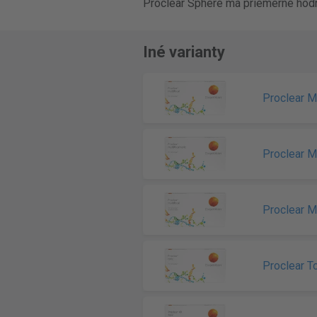
Proclear Sphere má priemerné hodn
Iné varianty
Proclear Mu
Proclear Mu
Proclear M
Proclear To