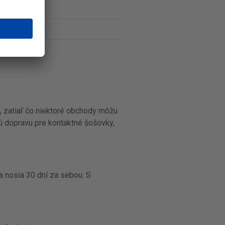
, zatiaľ čo niektoré obchody môžu
vú dopravu pre kontaktné šošovky,
 nosia 30 dní za sebou. S