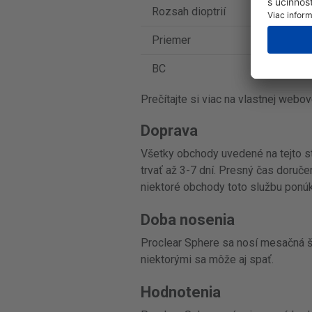
Rozsah dioptrií
od -
Priemer
14.2
BC
8.6
Prečítajte si viac na vlastnej webo
Doprava
Všetky obchody uvedené na tejto st
trvať až 3-7 dní. Presný čas doruč
niektoré obchody toto službu ponúk
Doba nosenia
Proclear Sphere sa nosí mesačná š
niektorými sa môže aj spať.
Hodnotenia