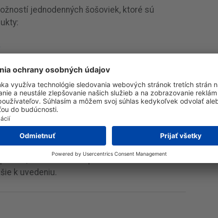
ožností jednodenných šošoviek, ktoré sú
ukty:
e
 multifocal
 toric
Day Toric Multifocal
by sa mali uviesť na trh v Q2 2026. Ďalšie
ptriách, cenách a dostupnosti budú
šie k uvedeniu.