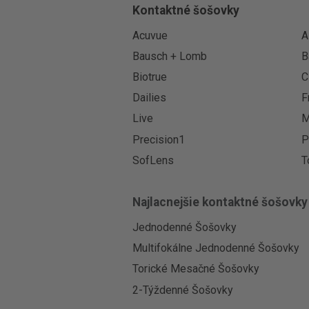
Kontaktné šošovky
Acuvue
A
Bausch + Lomb
B
Biotrue
C
Dailies
F
Live
M
Precision1
P
SofLens
T
Najlacnejšie kontaktné šošovky
Jednodenné Šošovky
Multifokálne Jednodenné Šošovky
Torické Mesačné Šošovky
2-Týždenné Šošovky