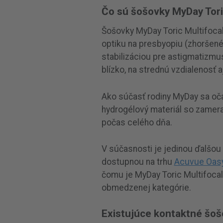
Čo sú šošovky MyDay Tori
Šošovky MyDay Toric Multifocal
optiku na presbyopiu (zhoršené
stabilizáciou pre astigmatizmus
blízko, na strednú vzdialenosť 
Ako súčasť rodiny MyDay sa oča
hydrogélový materiál so zamera
počas celého dňa.
V súčasnosti je jedinou ďalšo
dostupnou na trhu
Acuvue Oasy
čomu je MyDay Toric Multifoca
obmedzenej kategórie.
Existujúce kontaktné šo