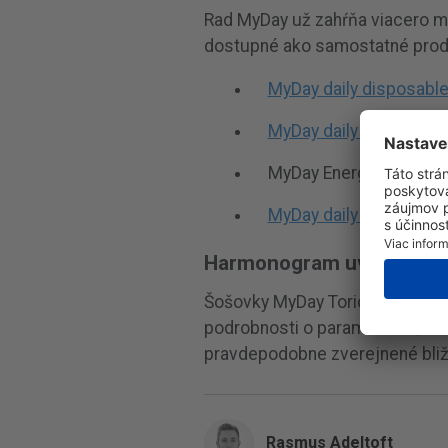
Rad MyDay už zahŕňa viacero m
dostupné ako samostatné prod
MyDay daily disposabl
MyDay daily disposable
MyDay Energys
MyDay daily disposable
Harmonogram uvedenia My
Šošovky MyDay Toric Multifocal 
podrobnosti o parametroch/dio
pravdepodobne zverejnené bliž
Rasmus Adeltoft