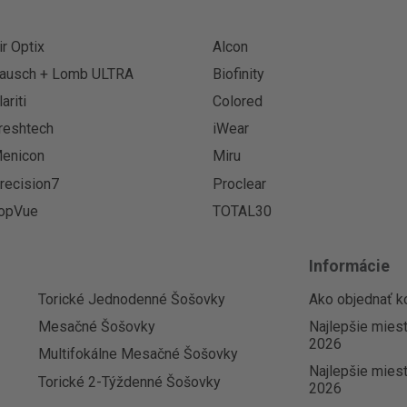
ir Optix
Alcon
ausch + Lomb ULTRA
Biofinity
lariti
Colored
reshtech
iWear
enicon
Miru
recision7
Proclear
opVue
TOTAL30
Informácie
Torické Jednodenné Šošovky
Ako objednať k
Mesačné Šošovky
Najlepšie mies
2026
Multifokálne Mesačné Šošovky
Najlepšie miest
Torické 2-Týždenné Šošovky
2026