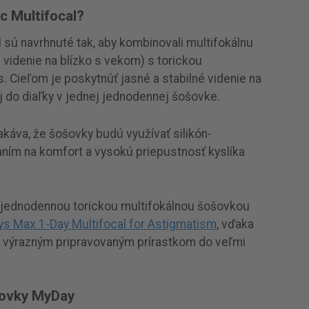
c Multifocal?
 sú navrhnuté tak, aby kombinovali multifokálnu
 videnie na blízko s vekom) s torickou
. Cieľom je poskytnúť jasné a stabilné videnie na
aj do diaľky v jednej jednodennej šošovke.
káva, že šošovky budú využívať silikón-
ním na komfort a vysokú priepustnosť kyslíka
u jednodennou torickou multifokálnou šošovkou
s Max 1-Day Multifocal for Astigmatism
, vďaka
l výrazným pripravovaným prírastkom do veľmi
šovky MyDay