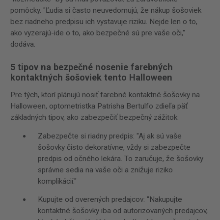
pomôcky. "Ľudia si často neuvedomujú, že nákup šošoviek
bez riadneho predpisu ich vystavuje riziku. Nejde len o to,
ako vyzerajú-ide o to, ako bezpečné sú pre vaše oči,"
dodáva.
5 tipov na bezpečné nosenie farebných
kontaktných šošoviek tento Halloween
Pre tých, ktorí plánujú nosiť farebné kontaktné šošovky na
Halloween, optometristka Patrisha Bertulfo zdieľa päť
základných tipov, ako zabezpečiť bezpečný zážitok:
Zabezpečte si riadny predpis: "Aj ak sú vaše
šošovky čisto dekoratívne, vždy si zabezpečte
predpis od očného lekára. To zaručuje, že šošovky
správne sedia na vaše oči a znižuje riziko
komplikácií."
Kupujte od overených predajcov: "Nakupujte
kontaktné šošovky iba od autorizovaných predajcov,