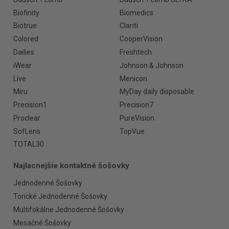
Biofinity
Biomedics
Biotrue
Clariti
Colored
CooperVision
Dailies
Freshtech
iWear
Johnson & Johnson
Live
Menicon
Miru
MyDay daily disposable
Precision1
Precision7
Proclear
PureVision
SofLens
TopVue
TOTAL30
Najlacnejšie kontaktné šošovky
Jednodenné Šošovky
Torické Jednodenné Šošovky
Multifokálne Jednodenné Šošovky
Mesačné Šošovky