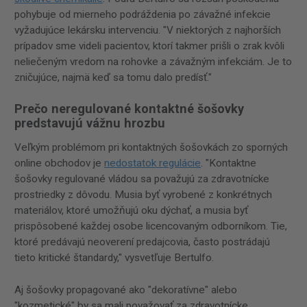
pohybuje od mierneho podráždenia po závažné infekcie
vyžadujúce lekársku intervenciu. "V niektorých z najhorších
prípadov sme videli pacientov, ktorí takmer prišli o zrak kvôli
neliečeným vredom na rohovke a závažným infekciám. Je to
zničujúce, najmä keď sa tomu dalo predísť."
Prečo neregulované kontaktné šošovky
predstavujú vážnu hrozbu
Veľkým problémom pri kontaktných šošovkách zo sporných
online obchodov je
nedostatok regulácie
. "Kontaktne
šošovky regulované vládou sa považujú za zdravotnícke
prostriedky z dôvodu. Musia byť vyrobené z konkrétnych
materiálov, ktoré umožňujú oku dýchať, a musia byť
prispôsobené každej osobe licencovaným odborníkom. Tie,
ktoré predávajú neoverení predajcovia, často postrádajú
tieto kritické štandardy," vysvetľuje Bertulfo.
Aj šošovky propagované ako "dekoratívne" alebo
"kozmetické" by sa mali považovať za zdravotnícke