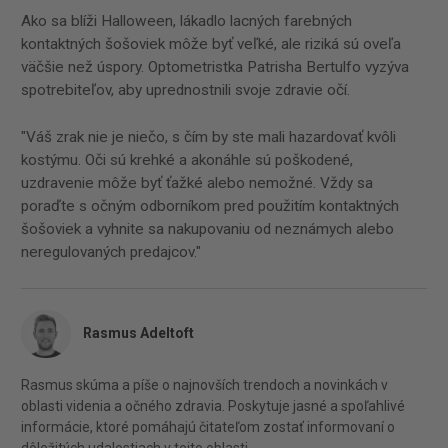
Ako sa blíži Halloween, lákadlo lacných farebných
kontaktných šošoviek môže byť veľké, ale riziká sú oveľa
väčšie než úspory. Optometristka Patrisha Bertulfo vyzýva
spotrebiteľov, aby uprednostnili svoje zdravie očí.
"Váš zrak nie je niečo, s čím by ste mali hazardovať kvôli
kostýmu. Oči sú krehké a akonáhle sú poškodené,
uzdravenie môže byť ťažké alebo nemožné. Vždy sa
poraďte s očným odborníkom pred použitím kontaktných
šošoviek a vyhnite sa nakupovaniu od neznámych alebo
neregulovaných predajcov."
Rasmus Adeltoft
Rasmus skúma a píše o najnovších trendoch a novinkách v
oblasti videnia a očného zdravia. Poskytuje jasné a spoľahlivé
informácie, ktoré pomáhajú čitateľom zostať informovaní o