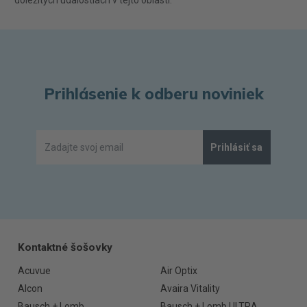
dôležitých udalostiach v tejto oblasti.
Prihlásenie k odberu noviniek
Prihlásiť sa
Kontaktné šošovky
Acuvue
Air Optix
Alcon
Avaira Vitality
Bausch + Lomb
Bausch + Lomb ULTRA