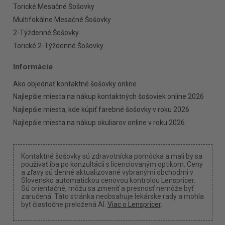
Torické Mesačné Šošovky
Multifokálne Mesačné Šošovky
2-Týždenné Šošovky
Torické 2-Týždenné Šošovky
Informácie
Ako objednať kontaktné šošovky online
Najlepšie miesta na nákup kontaktných šošoviek online 2026
Najlepšie miesta, kde kúpiť farebné šošovky v roku 2026
Najlepšie miesta na nákup okuliarov online v roku 2026
Kontaktné šošovky sú zdravotnícka pomôcka a mali by sa
používať iba po konzultácii s licenciovaným optikom. Ceny
a zľavy sú denné aktualizované vybranými obchodmi v
Slovensko automatickou cenovou kontrolou Lenspricer.
Sú orientačné, môžu sa zmeniť a presnosť nemôže byť
zaručená. Táto stránka neobsahuje lekárske rady a mohla
byť čiastočne preložená AI.
Viac o Lenspricer
.