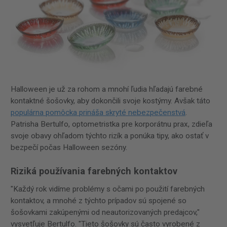
Halloween je už za rohom a mnohí ľudia hľadajú farebné
kontaktné šošovky, aby dokončili svoje kostýmy. Avšak táto
populárna pomôcka prináša skryté nebezpečenstvá
.
Patrisha Bertulfo, optometristka pre korporátnu prax, zdieľa
svoje obavy ohľadom týchto rizík a ponúka tipy, ako ostať v
bezpečí počas Halloween sezóny.
Riziká používania farebných kontaktov
"Každý rok vidíme problémy s očami po použití farebných
kontaktov, a mnohé z týchto prípadov sú spojené so
šošovkami zakúpenými od neautorizovaných predajcov,"
vysvetľuje Bertulfo. "Tieto šošovky sú často vyrobené z