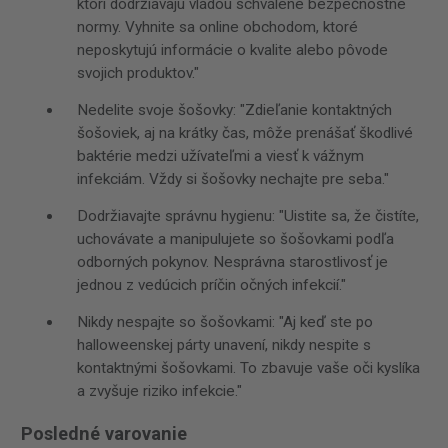
ktorí dodržiavajú vládou schválené bezpečnostné
normy. Vyhnite sa online obchodom, ktoré
neposkytujú informácie o kvalite alebo pôvode
svojich produktov."
Nedelite svoje šošovky: "Zdieľanie kontaktných
šošoviek, aj na krátky čas, môže prenášať škodlivé
baktérie medzi užívateľmi a viesť k vážnym
infekciám. Vždy si šošovky nechajte pre seba."
Dodržiavajte správnu hygienu: "Uistite sa, že čistíte,
uchovávate a manipulujete so šošovkami podľa
odborných pokynov. Nesprávna starostlivosť je
jednou z vedúcich príčin očných infekcií."
Nikdy nespajte so šošovkami: "Aj keď ste po
halloweenskej párty unavení, nikdy nespite s
kontaktnými šošovkami. To zbavuje vaše oči kyslíka
a zvyšuje riziko infekcie."
Posledné varovanie