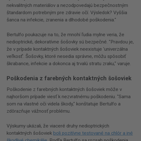
nekvalitných materiálov a nezodpovedajú bezpečnostným
štandardom potrebným pre zdravie očí. Výsledok? Vyššia
šanca na infekcie, zranenia a dlhodobé poškodenia."
Bertulfo poukazuje na to, že mnohí ľudia mylne veria, že
nedioptrické, dekoratívne šošovky sú bezpečné. "Pravdou je,
že v prípade kontaktných šošoviek neexistuje 'univerzálna
veľkosť'. Šošovky, ktoré nesedia správne, môžu spôsobiť
škrabance, infekcie a dokonca aj trvalú stratu zraku," varuje.
Poškodenia z farebných kontaktných šošoviek
Poškodenie z farebných kontaktných šošoviek môže v
najhoršom prípade viesť k nezvratnému poškodeniu. "Sama
som na vlastné oči videla škody," konštatuje Bertulfo a
zdôrazňuje vážnosť problému.
Výskumy ukázali, že viaceré druhy nedioptrických
kontaktných šošoviek
boli pozitívne testované na chlór a iné
škodlivé chemikálie
. Podľa Bertulfo sa rozsah poškodenia