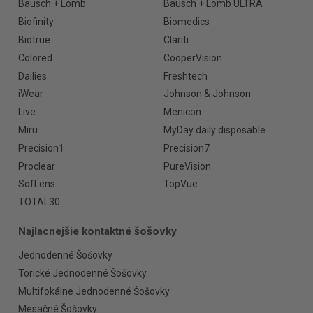
Bausch + Lomb
Bausch + Lomb ULTRA
Biofinity
Biomedics
Biotrue
Clariti
Colored
CooperVision
Dailies
Freshtech
iWear
Johnson & Johnson
Live
Menicon
Miru
MyDay daily disposable
Precision1
Precision7
Proclear
PureVision
SofLens
TopVue
TOTAL30
Najlacnejšie kontaktné šošovky
Jednodenné Šošovky
Torické Jednodenné Šošovky
Multifokálne Jednodenné Šošovky
Mesačné Šošovky