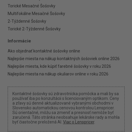
Torické Mesačné Šošovky
Multifokálne Mesačné Šošovky
2-Týždenné Šošovky
Torické 2-Týždenné Šošovky
Informácie
Ako objednať kontaktné šošovky online
Najlepšie miesta na nákup kontaktných šošoviek online 2026
Najlepšie miesta, kde kúpiť farebné šošovky v roku 2026
Najlepšie miesta na nákup okuliarov online v roku 2026
Kontaktné šošovky sú zdravotnícka pomôcka a mali by sa
používať iba po konzultácii s licenciovaným optikom. Ceny
a zľavy sú denné aktualizované vybranými obchodmi v
Slovensko automatickou cenovou kontrolou Lenspricer.
Sú orientačné, môžu sa zmeniť a presnosť nemôže byť
zaručená. Táto stránka neobsahuje lekárske rady a mohla
byť čiastočne preložená AI.
Viac o Lenspricer
.