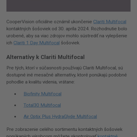
CooperVision oficiálne oznámil ukončenie
Clariti Multifocal
kontaktných šošoviek od 30. apríla 2024. Rozhodnutie bolo
urobené, aby sa viac zdrojov mohlo sústrediť na vylepšenie
ich
Clariti 1 Day Multifocal
šošoviek.
Alternatívy k Clariti Multifocal
Pre tých, ktorí v súčasnosti používajú Clariti Multifocal, sú
dostupné iné mesačné alternatívy, ktoré ponúkajú podobné
pohodlie a kvalitu videnia, vrátane:
Biofinity Multifocal
Total30 Multifocal
Air Optix Plus HydraGlyde Multifocal
Pre zobrazenie celého sortimentu kontaktných šošoviek
ponúkaných výrobcom môžete skontrolovať
kontaktné