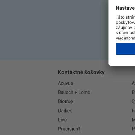
Kontaktné šošovky
Acuvue
A
Bausch + Lomb
B
Biotrue
C
Dailies
F
Live
M
Precision1
P