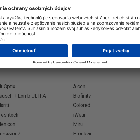
Prihlásenie k odberu novinie
Prihlási
ir Optix
Alcon
ausch + Lomb ULTRA
Biofinity
lariti
Colored
reshtech
iWear
enicon
Miru
recision7
Proclear