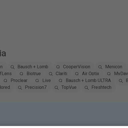
ia
on
Bausch + Lomb
CooperVision
Menicon
fLens
Biotrue
Clariti
Air Optix
MyDay 
Proclear
Live
Bausch + Lomb ULTRA
B
lored
Precision7
TopVue
Freshtech