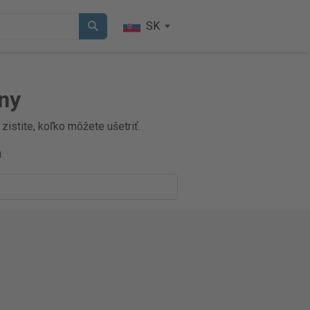
SK
ny
zistite, koľko môžete ušetriť.
.