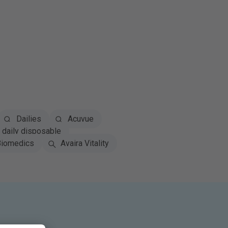
Dailies
Acuvue
daily disposable
iomedics
Avaira Vitality