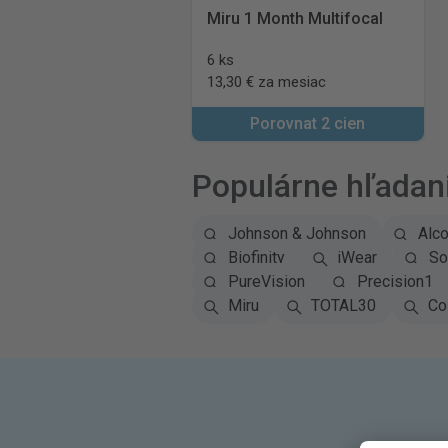
Miru 1 Month Multifocal
6 ks
13,30 € za mesiac
Porovnat 2 cien
Populárne hľadan
Johnson & Johnson
Alc
Biofinity
iWear
So
PureVision
Precision1
Miru
TOTAL30
Co