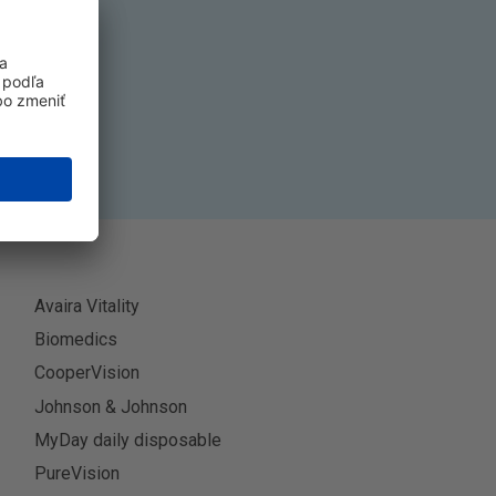
k
ť sa
Avaira Vitality
Biomedics
CooperVision
Johnson & Johnson
MyDay daily disposable
PureVision