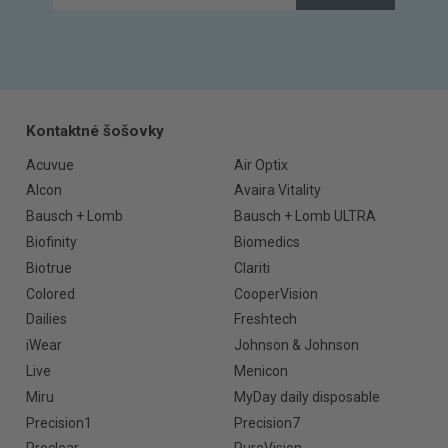
Kontaktné šošovky
Acuvue
Air Optix
Alcon
Avaira Vitality
Bausch + Lomb
Bausch + Lomb ULTRA
Biofinity
Biomedics
Biotrue
Clariti
Colored
CooperVision
Dailies
Freshtech
iWear
Johnson & Johnson
Live
Menicon
Miru
MyDay daily disposable
Precision1
Precision7