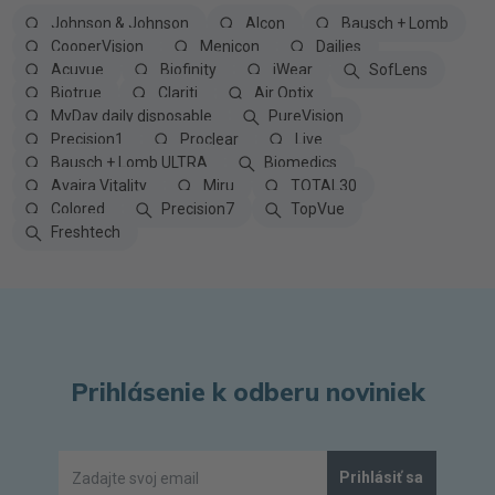
Johnson & Johnson
Alcon
Bausch + Lomb
CooperVision
Menicon
Dailies
Acuvue
Biofinity
iWear
SofLens
Biotrue
Clariti
Air Optix
MyDay daily disposable
PureVision
Precision1
Proclear
Live
Bausch + Lomb ULTRA
Biomedics
Avaira Vitality
Miru
TOTAL30
Colored
Precision7
TopVue
Freshtech
Prihlásenie k odberu noviniek
Prihlásiť sa