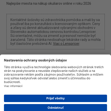
Najlepšie miesta na nákup okuliarov online v roku 2026
Kontaktné šošovky sú zdravotnícka pomôcka a mali by sa
používať iba po konzultácii s licenciovaným optikom. Ceny
a zľavy sú denné aktualizované vybranými obchodmi v
Slovensko automatickou cenovou kontrolou Lenspricer.
Sú orientačné, môžu sa zmeniť a presnosť nemôže byť
zaručená. Táto stránka neobsahuje lekárske rady a mohla
byť čiastočne preložená AI.
Viac o Lenspricer
.
Nastavenia cookies
Môžeme získať províziu, ak použijete jeden z našich
odkazov na nákup.
O nás
Novinky
Informácie
Ochrana súkromia
Právne informácie
info@lenspricer.sk
SK
© 2026
Lenspricer
DK44428156