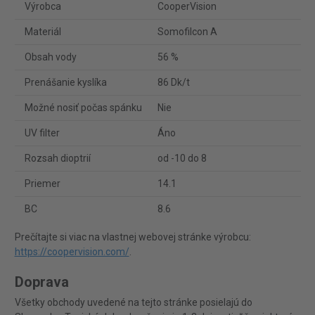
Výrobca
CooperVision
Materiál
Somofilcon A
Obsah vody
56 %
Prenášanie kyslíka
86 Dk/t
Možné nosiť počas spánku
Nie
UV filter
Áno
Rozsah dioptrií
od -10 do 8
Priemer
14.1
BC
8.6
Prečítajte si viac na vlastnej webovej stránke výrobcu:
https://coopervision.com/
.
Doprava
Všetky obchody uvedené na tejto stránke posielajú do