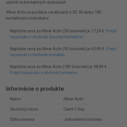
ušetrili na kontaktných šošovkách.
iWear Activ sa predáva v krabiciach s 30, 90 alebo 180
kontaktnými šošovkami.
Najnižšia cena za iWear Activ (30 šošoviek) je 17,24 €.
Prejsť
na ponuku v obchode Sosovky Kontaktne
.
Najnižšia cena za iWear Activ (90 šošoviek) je 43,89 €.
Prejsť
na ponuku v obchode kontakto
.
Najnižšia cena za iWear Activ (180 šošoviek) je 98,89 €.
Prejsť na ponuku v obchode Lentiamo
.
Informácie o produkte
Názov
iWear Activ
Skutočný názov
Clariti 1 Day
Dĺžka nosenia
Jednodenná šošovka