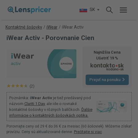
SK
Kontaktné šošovky
/
iWear
/
iWear Activ
iWear Activ - Porovnanie Cien
Najnižšia Cena
Ušetriť 19 %
Prejsť na ponuku
(2)
Poznámka:
iWear Activ
je tiež predávaný pod
názvom
Clariti 1 Day
, ale ide o rovnaké
kontaktné šošovky v rôznych balíčkoch.
Ďalšie
informácie o kontaktných šošovkách optika.
Porovnajte ceny od 29 € do 36 € za mesiac (60 šošoviek). Môžeme získať
províziu. Ceny sú aktualizované denne.
Prečítajte si viac
.