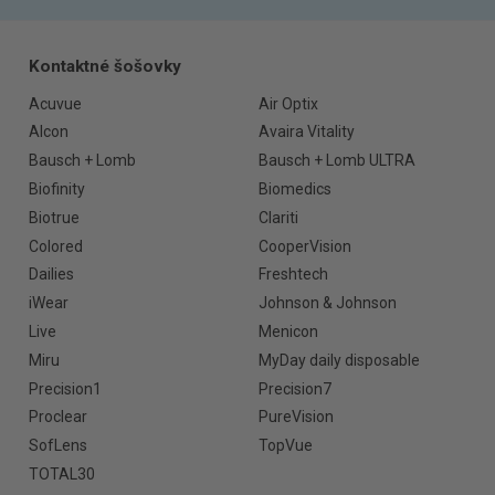
Kontaktné šošovky
Acuvue
Air Optix
Alcon
Avaira Vitality
Bausch + Lomb
Bausch + Lomb ULTRA
Biofinity
Biomedics
Biotrue
Clariti
Colored
CooperVision
Dailies
Freshtech
iWear
Johnson & Johnson
Live
Menicon
Miru
MyDay daily disposable
Precision1
Precision7
Proclear
PureVision
SofLens
TopVue
TOTAL30