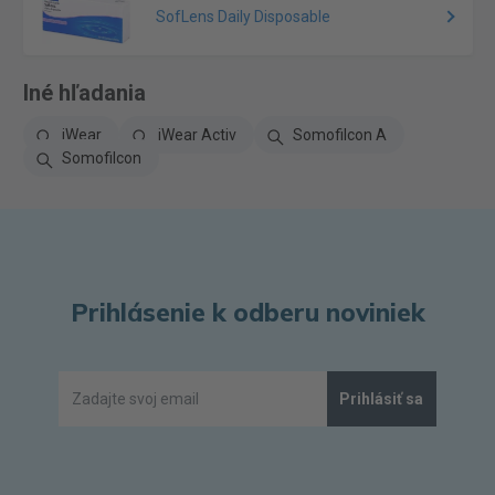
SofLens Daily Disposable
Iné hľadania
iWear
iWear Activ
Somofilcon A
Somofilcon
Prihlásenie k odberu noviniek
Prihlásiť sa