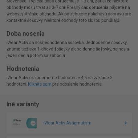
Slovensko. Typická doba doručenia je 1-3 dni, zatiaľ čo niektoré
obchody môžu trvať až 3-7 dní. Presný čas doručenia nájdete na
webovej stránke obchodu. Ak potrebujete naliehavú dopravu pre
kontaktné šošovky, niektoré obchody toto službu ponúkajú.
Doba nosenia
iWear Activ sa nosí jednodenná šošovka. Jednodenné šošovky,
známe tiež ako 1-dňové šošovky alebo denné šošovky, sa nosia
jeden deň a potom sa zahodia.
Hodnotenia
iWear Activ má priemerné hodnotenie 4,5 na základe 2
hodnotení.
Kliknite sem
pre odoslanie hodnotenia.
Iné varianty
iWear Activ Astigmatism