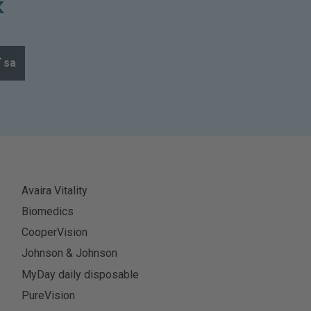
k
ť sa
Avaira Vitality
Biomedics
CooperVision
Johnson & Johnson
MyDay daily disposable
PureVision