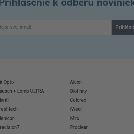
Prihlásenie k odberu novinie
Prihlási
ir Optix
Alcon
ausch + Lomb ULTRA
Biofinity
lariti
Colored
reshtech
iWear
enicon
Miru
recision7
Proclear