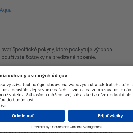
 Aqua
iavať špecifické pokyny, ktoré poskytuje výrobca
k používate šošovky na predĺžené nosenie.
senie kontaktných šošoviek
 mali vždy odstrániť kontaktné šošovky pred
na nočné použitie. Uistite sa, že čistíte a
, aby ste zabránili kontaminácii a zaistili
dborníka sú odporúčané na zabezpečenie, že
né pre vaše oči a že ich nosíte vo vhodnej dobe.