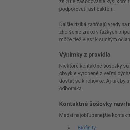
znižuje zásobovanie kyslíkom r
podporovať rast baktérií.
Ďalšie riziká zahŕňajú vredy na
zhoršenie zraku v ťažkých prí
môže tiež viesť k suchým očiam
Výnimky z pravidla
Niektoré kontaktné šošovky sú 
obvykle vyrobené z veľmi dýcha
dostať sa k rohovke. Aj tak by 
odborníka.
Kontaktné šošovky navrh
Medzi najobľúbenejšie kontaktn
Biofinity