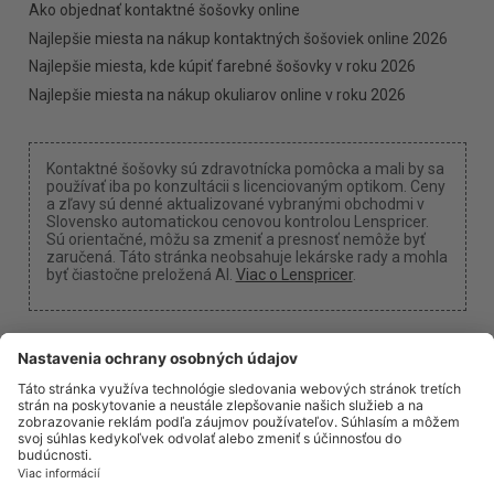
Ako objednať kontaktné šošovky online
Najlepšie miesta na nákup kontaktných šošoviek online 2026
Najlepšie miesta, kde kúpiť farebné šošovky v roku 2026
Najlepšie miesta na nákup okuliarov online v roku 2026
Kontaktné šošovky sú zdravotnícka pomôcka a mali by sa
používať iba po konzultácii s licenciovaným optikom. Ceny
a zľavy sú denné aktualizované vybranými obchodmi v
Slovensko automatickou cenovou kontrolou Lenspricer.
Sú orientačné, môžu sa zmeniť a presnosť nemôže byť
zaručená. Táto stránka neobsahuje lekárske rady a mohla
byť čiastočne preložená AI.
Viac o Lenspricer
.
Nastavenia cookies
Môžeme získať províziu, ak použijete jeden z našich
odkazov na nákup.