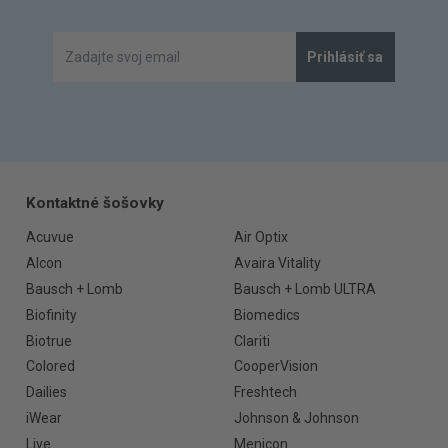
Prihlásiť sa
Kontaktné šošovky
Acuvue
Air Optix
Alcon
Avaira Vitality
Bausch + Lomb
Bausch + Lomb ULTRA
Biofinity
Biomedics
Biotrue
Clariti
Colored
CooperVision
Dailies
Freshtech
iWear
Johnson & Johnson
Live
Menicon