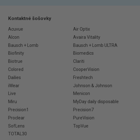
Kontaktné šošovky
Acuvue
Air Optix
Alcon
Avaira Vitality
Bausch + Lomb
Bausch + Lomb ULTRA
Biofinity
Biomedics
Biotrue
Clariti
Colored
CooperVision
Dailies
Freshtech
iWear
Johnson & Johnson
Live
Menicon
Miru
MyDay daily disposable
Precision1
Precision7
Proclear
PureVision
SofLens
TopVue
TOTAL30