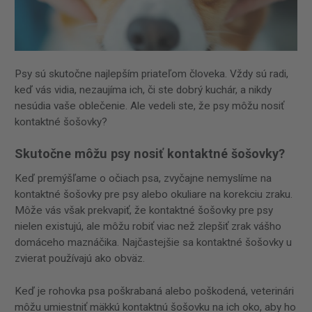
Psy sú skutočne najlepším priateľom človeka. Vždy sú radi,
keď vás vidia, nezaujíma ich, či ste dobrý kuchár, a nikdy
nesúdia vaše oblečenie. Ale vedeli ste, že psy môžu nosiť
kontaktné šošovky?
Skutočne môžu psy nosiť kontaktné šošovky?
Keď premýšľame o očiach psa, zvyčajne nemyslíme na
kontaktné šošovky pre psy alebo okuliare na korekciu zraku.
Môže vás však prekvapiť, že kontaktné šošovky pre psy
nielen existujú, ale môžu robiť viac než zlepšiť zrak vášho
domáceho maznáčika. Najčastejšie sa kontaktné šošovky u
zvierat používajú ako obväz.
Keď je rohovka psa poškrabaná alebo poškodená, veterinári
môžu umiestniť mäkkú kontaktnú šošovku na ich oko, aby ho