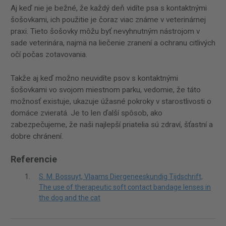
Aj keď nie je bežné, že každý deň vidíte psa s kontaktnými
šošovkami, ich použitie je čoraz viac známe v veterinárnej
praxi. Tieto šošovky môžu byť nevyhnutným nástrojom v
sade veterinára, najmä na liečenie zranení a ochranu citlivých
očí počas zotavovania.
Takže aj keď možno neuvidíte psov s kontaktnými
šošovkami vo svojom miestnom parku, vedomie, že táto
možnosť existuje, ukazuje úžasné pokroky v starostlivosti o
domáce zvieratá. Je to len ďalší spôsob, ako
zabezpečujeme, že naši najlepší priatelia sú zdraví, šťastní a
dobre chránení.
Referencie
S. M. Bossuyt, Vlaams Diergeneeskundig Tijdschrift,
The use of therapeutic soft contact bandage lenses in
the dog and the cat