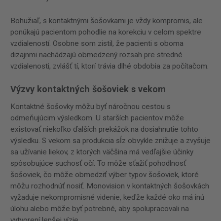
Bohužiaľ, s kontaktnými šošovkami je vždy kompromis, ale
ponúkajú pacientom pohodlie na korekciu v celom spektre
vzdialeností. Osobne som zistil, že pacienti s oboma
dizajnmi nachádzajú obmedzený rozsah pre stredné
vzdialenosti, zvlášť tí, ktorí trávia dlhé obdobia za počítačom.
Výzvy kontaktných šošoviek s vekom
Kontaktné šošovky môžu byť náročnou cestou s
odmeňujúcim výsledkom. U starších pacientov môže
existovať niekoľko ďalších prekážok na dosiahnutie tohto
výsledku. S vekom sa produkcia sĺz obvykle znižuje a zvyšuje
sa užívanie liekov, z ktorých väčšina má vedľajšie účinky
spôsobujúce suchosť očí. To môže sťažiť pohodlnosť
šošoviek, čo môže obmedziť výber typov šošoviek, ktoré
môžu rozhodnúť nosiť. Monovision v kontaktných šošovkách
vyžaduje nekompromisné videnie, keďže každé oko má inú
úlohu alebo môže byť potrebné, aby spolupracovali na
vytvorení lepšej vízie.