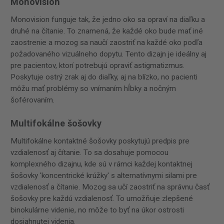
Monovision
Monovision funguje tak, že jedno oko sa opraví na diaľku a
druhé na čítanie. To znamená, že každé oko bude mať iné
zaostrenie a mozog sa naučí zaostriť na každé oko podľa
požadovaného vizuálneho dopytu. Tento dizajn je ideálny aj
pre pacientov, ktorí potrebujú opraviť astigmatizmus.
Poskytuje ostrý zrak aj do diaľky, aj na blízko, no pacienti
môžu mať problémy so vnímaním hĺbky a nočným
šoférovaním.
Multifokálne šošovky
Multifokálne kontaktné šošovky poskytujú predpis pre
vzdialenosť aj čítanie. To sa dosahuje pomocou
komplexného dizajnu, kde sú v rámci každej kontaktnej
šošovky 'koncentrické krúžky' s alternatívnymi silami pre
vzdialenosť a čítanie. Mozog sa učí zaostriť na správnu časť
šošovky pre každú vzdialenosť. To umožňuje zlepšené
binokulárne videnie, no môže to byť na úkor ostrosti
dosiahnutej videnia.