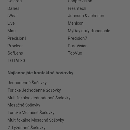
Colored
CooperVision
Dailies
Freshtech
iWear
Johnson & Johnson
Live
Menicon
Miru
MyDay daily disposable
Precision1
Precision7
Proclear
PureVision
SofLens
TopVue
TOTAL30
Najlacnejšie kontaktné šošovky
Jednodenné Šošovky
Torické Jednodenné Šošovky
Multifokálne Jednodenné Šošovky
Mesačné Šošovky
Torické Mesačné Šošovky
Multifokálne Mesačné Šošovky
2-Týždenné Šošovky