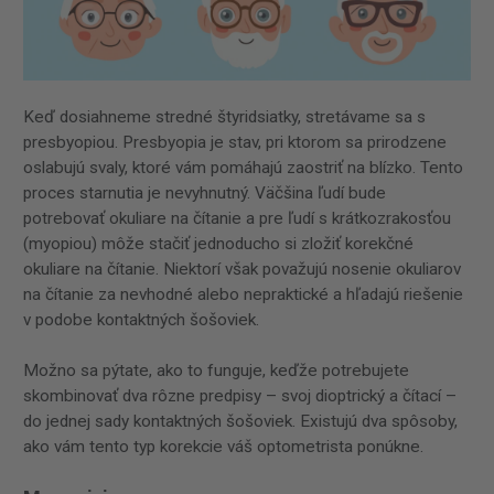
Keď dosiahneme stredné štyridsiatky, stretávame sa s
presbyopiou. Presbyopia je stav, pri ktorom sa prirodzene
oslabujú svaly, ktoré vám pomáhajú zaostriť na blízko. Tento
proces starnutia je nevyhnutný. Väčšina ľudí bude
potrebovať okuliare na čítanie a pre ľudí s krátkozrakosťou
(myopiou) môže stačiť jednoducho si zložiť korekčné
okuliare na čítanie. Niektorí však považujú nosenie okuliarov
na čítanie za nevhodné alebo nepraktické a hľadajú riešenie
v podobe kontaktných šošoviek.
Možno sa pýtate, ako to funguje, keďže potrebujete
skombinovať dva rôzne predpisy – svoj dioptrický a čítací –
do jednej sady kontaktných šošoviek. Existujú dva spôsoby,
ako vám tento typ korekcie váš optometrista ponúkne.