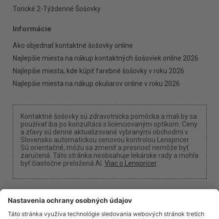
Torické 2-Týždenné Šošovky
Informácie
Ako objednať kontaktné šošovky online
Najlepšie miesta na nákup kontaktných šošoviek online 2026
Najlepšie miesta, kde kúpiť farebné šošovky v roku 2026
Najlepšie miesta na nákup okuliarov online v roku 2026
Kontaktné šošovky sú zdravotnícka pomôcka a mali by sa
používať iba po konzultácii s licenciovaným optikom. Ceny
a zľavy sú denné aktualizované vybranými obchodmi v
Slovensko automatickou cenovou kontrolou Lenspricer.
Sú orientačné, môžu sa zmeniť a presnosť nemôže byť
zaručená. Táto stránka neobsahuje lekárske rady a mohla
byť čiastočne preložená AI.
Viac o Lenspricer
.