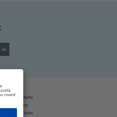
k
ť sa
Avaira Vitality
Biomedics
CooperVision