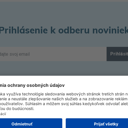
Prihlásenie k odberu novinie
Prihlási
ir Optix
Alcon
ausch + Lomb ULTRA
Biofinity
lariti
Colored