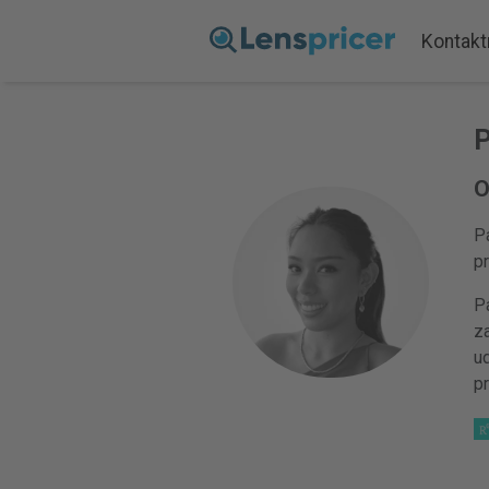
Kontakt
P
O
Pa
pr
Pa
za
ud
pr