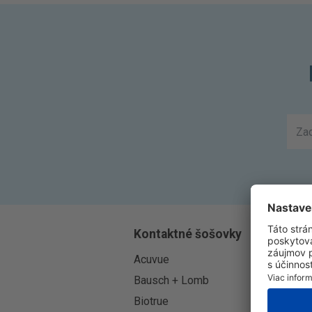
Kontaktné šošovky
Acuvue
A
Bausch + Lomb
B
Biotrue
C