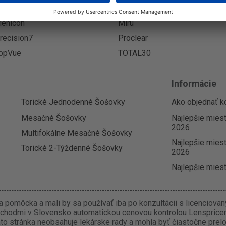
reshtech
iWear
enicon
Miru
recision7
Proclear
opVue
TOTAL30
Informácie
Torické Jednodenné Šošovky
Ako objednať k
Mesačné Šošovky
Najlepšie mies
2026
Multifokálne Mesačné Šošovky
Najlepšie miest
Torické 2-Týždenné Šošovky
2026
Najlepšie miest
 pomôcka a mali by sa používať iba po konzultácii s licenciova
chodmi v Slovensko automatickou cenovou kontrolou Lenspricer.
o stránka neobsahuje lekárske rady a mohla byť čiastočne prel