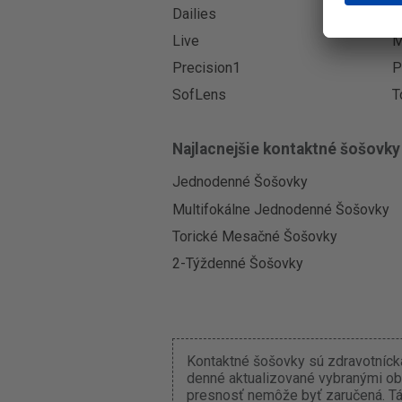
Dailies
F
Live
M
Precision1
P
SofLens
T
Najlacnejšie kontaktné šošovky
Jednodenné Šošovky
Multifokálne Jednodenné Šošovky
Torické Mesačné Šošovky
2-Týždenné Šošovky
Kontaktné šošovky sú zdravotnícka
denné aktualizované vybranými ob
presnosť nemôže byť zaručená. Tát