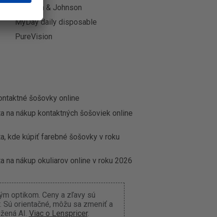
Johnson & Johnson
MyDay daily disposable
PureVision
ontaktné šošovky online
ta na nákup kontaktných šošoviek online
a, kde kúpiť farebné šošovky v roku
a na nákup okuliarov online v roku 2026
ným optikom. Ceny a zľavy sú
 Sú orientačné, môžu sa zmeniť a
ožená AI.
Viac o Lenspricer
.