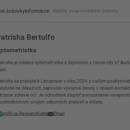
né šošovky
Informácie
atrisha Bertulfo
ptometristka
trisha je oddaná optometristka s diplomom z University of Auckl
axi.
trisha sa pripojila k Lenspricer v roku 2024 s cieľom poskytova
ložené na dôkazoch, najnovšie vývojové trendy v oblasti kontakt
ržanie zdravia očí. Je odhodlaná zlepšiť porozumenie verejnosti 
ostredníctvom svojich odborných znalostí a vhľadu.
profil na ResearchGate
Email