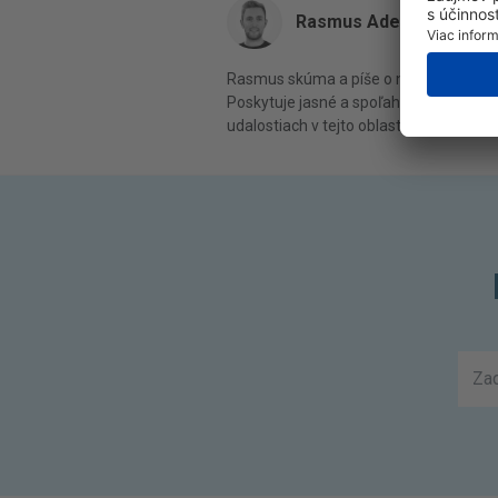
Rasmus Adeltoft
Rasmus skúma a píše o najnovších tren
Poskytuje jasné a spoľahlivé informáci
udalostiach v tejto oblasti.