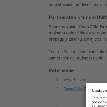
poskytovanie módných okuliaro
Partnerstvo s tímom DSM
Sponzorovaním Team DSM-Firme
možnosť osloviť širokú verejnos
propaguje značku, ale aj posilňu
Tour de France je ideálnou pla
zameraním na pružnosť a odolnos
Referencie
eyes + more
Team DSM-Firmenich Pos