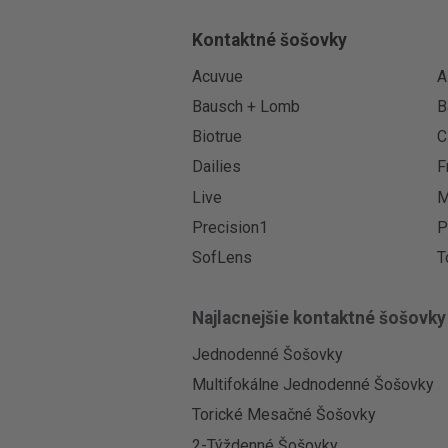
Kontaktné šošovky
Acuvue
A
Bausch + Lomb
B
Biotrue
C
Dailies
F
Live
M
Precision1
P
SofLens
T
Najlacnejšie kontaktné šošovky
Jednodenné Šošovky
Multifokálne Jednodenné Šošovky
Torické Mesačné Šošovky
2-Týždenné Šošovky