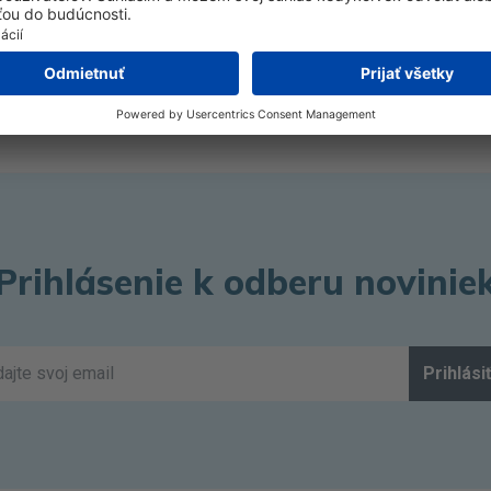
doch a novinkách v oblasti videnia a očného zdravia.
e, ktoré pomáhajú čitateľom zostať informovaní o dôležitých
Prihlásenie k odberu novinie
Prihlási