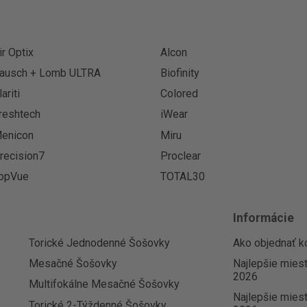
ir Optix
Alcon
ausch + Lomb ULTRA
Biofinity
lariti
Colored
reshtech
iWear
enicon
Miru
recision7
Proclear
opVue
TOTAL30
Informácie
Torické Jednodenné Šošovky
Ako objednať k
Mesačné Šošovky
Najlepšie mies
2026
Multifokálne Mesačné Šošovky
Najlepšie miest
Torické 2-Týždenné Šošovky