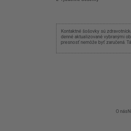
Kontaktné šošovky sú zdravotnícka
denné aktualizované vybranými ob
presnosť nemôže byť zaručená. Tát
O nás
N