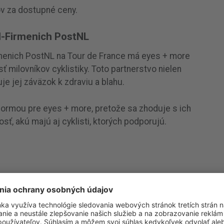
v za dostupné ceny.
-Firmenich PostNL
nich PostNL na Tour de France má eyes + more
ť milovníkov cyklistiky. Toto partnerstvo nielen
je jej záväzok k zdraviu a blahu.
tformou pre eyes + more, pretože sa zhoduje s ich
ť, akú majú aj cyklisti, ktorých podporujú.
tNL Partners