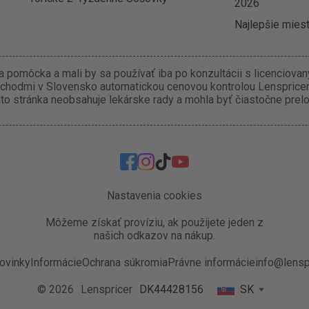
2026
Najlepšie miest
 pomôcka a mali by sa používať iba po konzultácii s licenciova
chodmi v Slovensko automatickou cenovou kontrolou Lenspricer.
o stránka neobsahuje lekárske rady a mohla byť čiastočne prel
Nastavenia cookies
Môžeme získať províziu, ak použijete jeden z
našich odkazov na nákup.
ovinky
Informácie
Ochrana súkromia
Právne informácie
info@lensp
© 2026
Lenspricer
DK44428156
SK