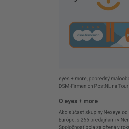
eyes + more, popredný maloobc
DSM-Firmenich PostNL na Tour 
O eyes + more
Ako súčasť skupiny Nexeye od r
Európe, s 266 predajňami v Ne
Spoločnosť bola založená v rok