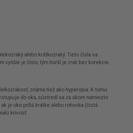
ďalekozraký alebo krátkozraký. Tieto čísla sa
 vyššie je číslo, tým horší je zrak bez korekcie.
alekozrakosť, známa tiež ako hyperopia. K tomu
vstupuje do oka, sústredí sa za okom namiesto
k je oko príliš krátke alebo rohovka (čistá
malú krivosť.