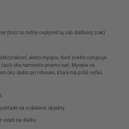
e (hoci to môže ovplyvniť aj váš diaľkový zrak)
rátkozrakosť, alebo myopiu. Keď svetlo vstupuje
j časti oka namiesto priamo naň. Myopia sa
hom oku alebo pri rohovke, ktorá má príliš veľkú
ú:
pohľade na vzdialené objekty
 videli na diaľku