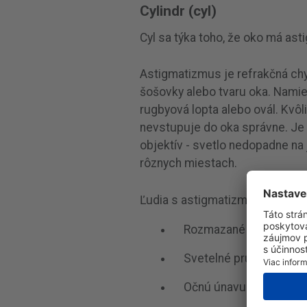
Cylindr (cyl)
Cyl sa týka toho, že oko má as
Astigmatizmus je refrakčná ch
šošovky alebo tvaru oka. Namies
rugbyová lopta alebo ovál. Kvô
nevstupuje do oka správne. Je 
objektív - svetlo nedopadne na j
rôznych miestach.
Ľudia s astigmatizmom zažijú:
Rozmazané alebo skresl
Svetelné pruhy z autom
Očnú únavu a/alebo bol