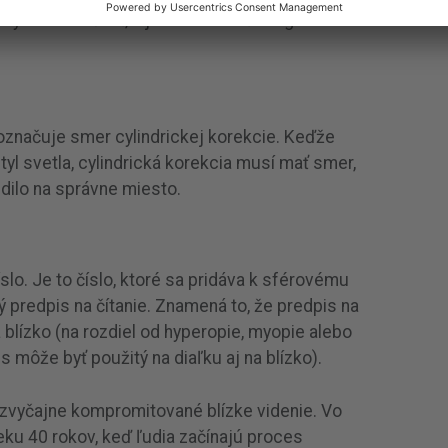
 cylindrickú časť, a je možné mať astigmatizmus
 označuje smer cylindrickej korekcie. Keďže
l svetla, cylindrická korekcia musí mať smer,
dilo na správne miesto.
slo. Je to číslo, ktoré sa pridáva k sférovému
ý predpis na čítanie. Znamená to, že predpis na
a blízko (na rozdiel od hyperopie, myopie alebo
 môže byť použitý na diaľku aj na blízko).
zvyčajne kompromitované blízke videnie. Vo
eku 40 rokov, keď ľudia začínajú proces