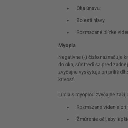
Oka únavu
Bolesti hlavy
Rozmazané blízke videni
Myopia
Negatívne (-) číslo naznačuje k
do oka, sústredí sa pred zadne
zvyčajne vyskytuje pri príliš dl
krivosť.
Ľudia s myopiou zvyčajne zažij
Rozmazané videnie pri 
Žmúrenie očí, aby lepšie