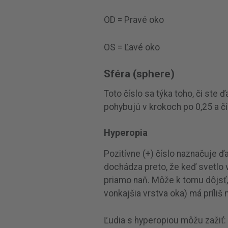
OD = Pravé oko
OS = Ľavé oko
Sféra (sphere)
Toto číslo sa týka toho, či ste 
pohybujú v krokoch po 0,25 a čím
Hyperopia
Pozitívne (+) číslo naznačuje ď
dochádza preto, že keď svetlo 
priamo naň. Môže k tomu dôjsť, a
vonkajšia vrstva oka) má príliš 
Ľudia s hyperopiou môžu zažiť: