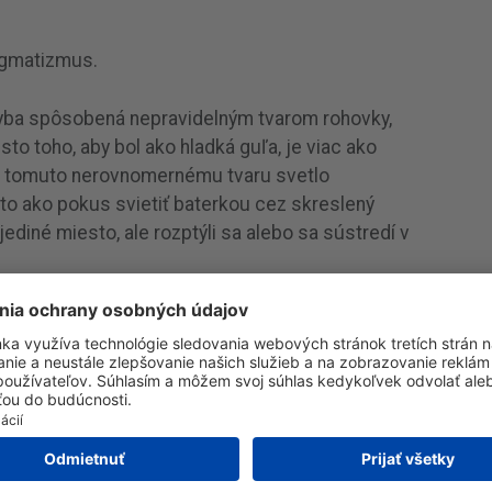
tigmatizmus.
yba spôsobená nepravidelným tvarom rohovky,
to toho, aby bol ako hladká guľa, je viac ako
li tomuto nerovnomernému tvaru svetlo
to ako pokus svietiť baterkou cez skreslený
ediné miesto, ale rozptýli sa alebo sa sústredí v
ené videnie blízko aj/alebo ďaleko
obilových svetiel v noci
esti hlavy