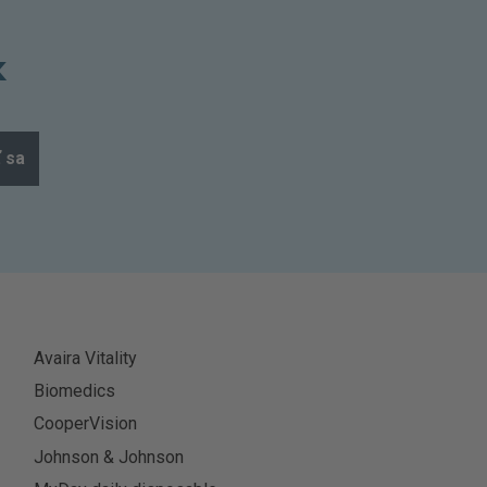
k
ť sa
Avaira Vitality
Biomedics
CooperVision
Johnson & Johnson