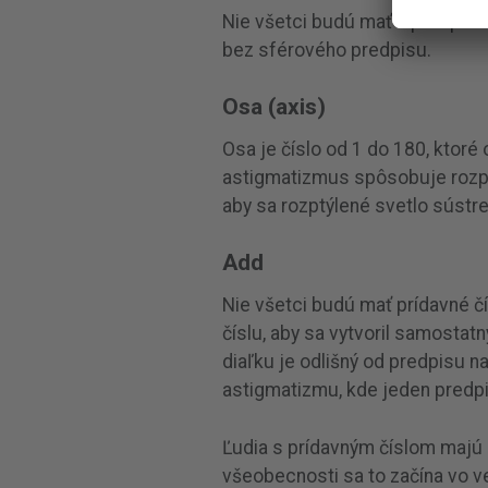
Nie všetci budú mať v predpise
bez sférového predpisu.
Osa (axis)
Osa je číslo od 1 do 180, ktoré
astigmatizmus spôsobuje rozpty
aby sa rozptýlené svetlo sústre
Add
Nie všetci budú mať prídavné čí
číslu, aby sa vytvoril samostatn
diaľku je odlišný od predpisu n
astigmatizmu, kde jeden predpis
Ľudia s prídavným číslom majú 
všeobecnosti sa to začína vo v