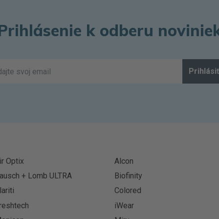
Prihlásenie k odberu novinie
Prihlási
ir Optix
Alcon
ausch + Lomb ULTRA
Biofinity
lariti
Colored
reshtech
iWear