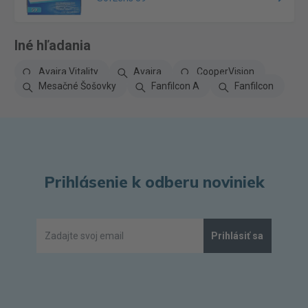
Iné hľadania
Avaira Vitality
Avaira
CooperVision
Mesačné Šošovky
Fanfilcon A
Fanfilcon
Prihlásenie k odberu noviniek
Prihlásiť sa