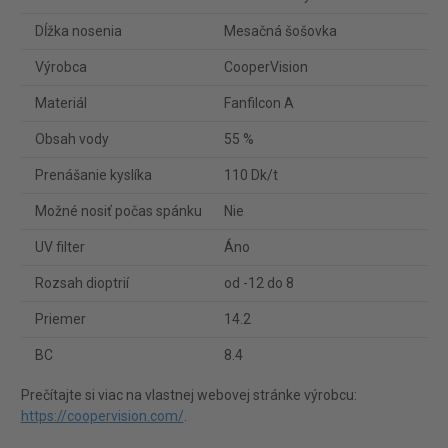
Dĺžka nosenia
Mesačná šošovka
Výrobca
CooperVision
Materiál
Fanfilcon A
Obsah vody
55 %
Prenášanie kyslíka
110 Dk/t
Možné nosiť počas spánku
Nie
UV filter
Áno
Rozsah dioptrií
od -12 do 8
Priemer
14.2
BC
8.4
Prečítajte si viac na vlastnej webovej stránke výrobcu:
https://coopervision.com/
.