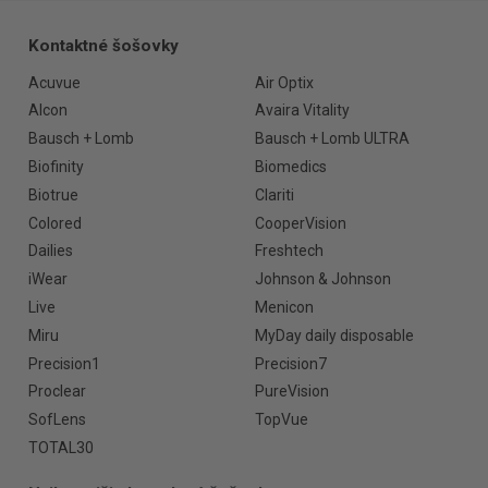
Kontaktné šošovky
Acuvue
Air Optix
Alcon
Avaira Vitality
Bausch + Lomb
Bausch + Lomb ULTRA
Biofinity
Biomedics
Biotrue
Clariti
Colored
CooperVision
Dailies
Freshtech
iWear
Johnson & Johnson
Live
Menicon
Miru
MyDay daily disposable
Precision1
Precision7
Proclear
PureVision
SofLens
TopVue
TOTAL30