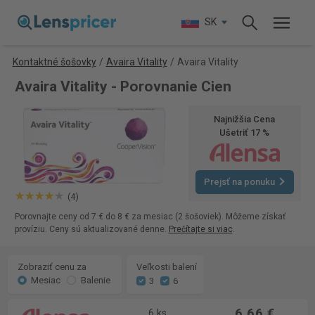
SK
Kontaktné šošovky
/
Avaira Vitality
/
Avaira Vitality
Avaira Vitality - Porovnanie Cien
Najnižšia Cena
Ušetriť 17 %
Prejsť na ponuku
(4)
Porovnajte ceny od 7 € do 8 € za mesiac (2 šošoviek). Môžeme získať
províziu. Ceny sú aktualizované denne.
Prečítajte si viac
.
Zobraziť cenu za
Veľkosti balení
Mesiac
Balenie
3
6
6,66 €
6 ks