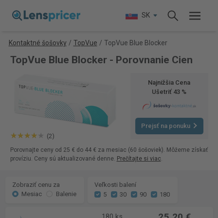
SK
Kontaktné šošovky
/
TopVue
/
TopVue Blue Blocker
TopVue Blue Blocker - Porovnanie Cien
Najnižšia Cena
Ušetriť 43 %
Prejsť na ponuku
(2)
Porovnajte ceny od 25 € do 44 € za mesiac (60 šošoviek). Môžeme získať
províziu. Ceny sú aktualizované denne.
Prečítajte si viac
.
Zobraziť cenu za
Veľkosti balení
Mesiac
Balenie
5
30
90
180
25,20 €
180 ks