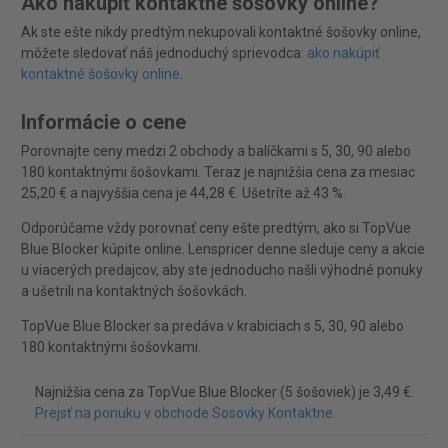
Ako nakúpiť kontaktné šošovky online?
Ak ste ešte nikdy predtým nekupovali kontaktné šošovky online,
môžete sledovať náš jednoduchý sprievodca:
ako nakúpiť
kontaktné šošovky online
.
Informácie o cene
Porovnajte ceny medzi 2 obchody a balíčkami s 5, 30, 90 alebo
180 kontaktnými šošovkami. Teraz je najnižšia cena za mesiac
25,20 € a najvyššia cena je 44,28 €. Ušetríte až 43 %.
Odporúčame vždy porovnať ceny ešte predtým, ako si TopVue
Blue Blocker kúpite online. Lenspricer denne sleduje ceny a akcie
u viacerých predajcov, aby ste jednoducho našli výhodné ponuky
a ušetrili na kontaktných šošovkách.
TopVue Blue Blocker sa predáva v krabiciach s 5, 30, 90 alebo
180 kontaktnými šošovkami.
Najnižšia cena za TopVue Blue Blocker (5 šošoviek) je 3,49 €.
Prejsť na ponuku v obchode Sosovky Kontaktne
.