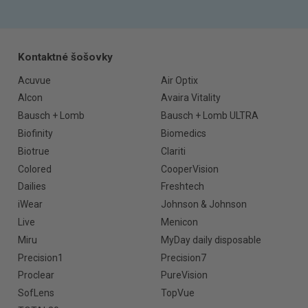
Kontaktné šošovky
Acuvue
Air Optix
Alcon
Avaira Vitality
Bausch + Lomb
Bausch + Lomb ULTRA
Biofinity
Biomedics
Biotrue
Clariti
Colored
CooperVision
Dailies
Freshtech
iWear
Johnson & Johnson
Live
Menicon
Miru
MyDay daily disposable
Precision1
Precision7
Proclear
PureVision
SofLens
TopVue