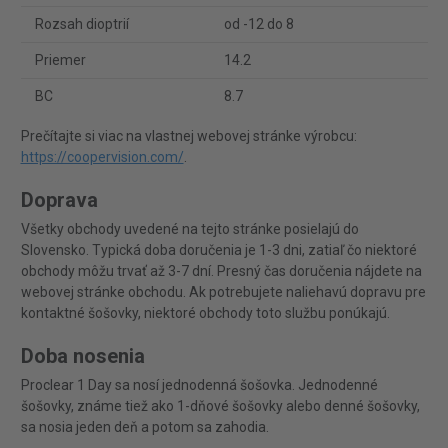
Rozsah dioptrií
od -12 do 8
Priemer
14.2
BC
8.7
Prečítajte si viac na vlastnej webovej stránke výrobcu:
https://coopervision.com/
.
Doprava
Všetky obchody uvedené na tejto stránke posielajú do
Slovensko. Typická doba doručenia je 1-3 dni, zatiaľ čo niektoré
obchody môžu trvať až 3-7 dní. Presný čas doručenia nájdete na
webovej stránke obchodu. Ak potrebujete naliehavú dopravu pre
kontaktné šošovky, niektoré obchody toto službu ponúkajú.
Doba nosenia
Proclear 1 Day sa nosí jednodenná šošovka. Jednodenné
šošovky, známe tiež ako 1-dňové šošovky alebo denné šošovky,
sa nosia jeden deň a potom sa zahodia.