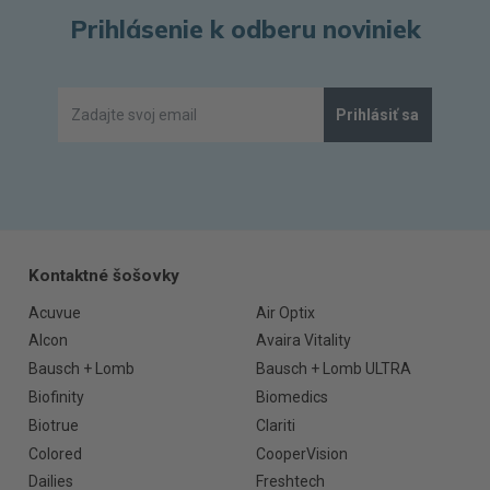
Prihlásenie k odberu noviniek
Prihlásiť sa
Kontaktné šošovky
Acuvue
Air Optix
Alcon
Avaira Vitality
Bausch + Lomb
Bausch + Lomb ULTRA
Biofinity
Biomedics
Biotrue
Clariti
Colored
CooperVision
Dailies
Freshtech