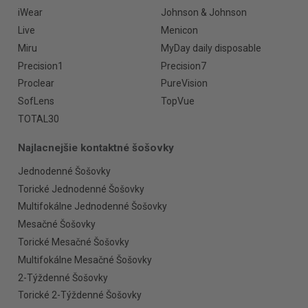
iWear
Johnson & Johnson
Live
Menicon
Miru
MyDay daily disposable
Precision1
Precision7
Proclear
PureVision
SofLens
TopVue
TOTAL30
Najlacnejšie kontaktné šošovky
Jednodenné Šošovky
Torické Jednodenné Šošovky
Multifokálne Jednodenné Šošovky
Mesačné Šošovky
Torické Mesačné Šošovky
Multifokálne Mesačné Šošovky
2-Týždenné Šošovky
Torické 2-Týždenné Šošovky