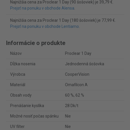
Najnižšia cena za Proclear 1 Day (90 šošoviek) je 39,79 €.
Prejsť na ponuku v obchode Alensa
.
Najnižšia cena za Proclear 1 Day (180 šošoviek) je 77,99 €.
Prejsť na ponuku v obchode Lentiamo
.
Informácie o produkte
Názov
Proclear 1 Day
Dĺžka nosenia
Jednodenná šošovka
Výrobca
CooperVision
Materiál
Omafilcon A
Obsah vody
60 %, 62 %
Prenášanie kyslíka
28 Dk/t
Možné nosiť počas spánku
Nie
UV filter
Nie