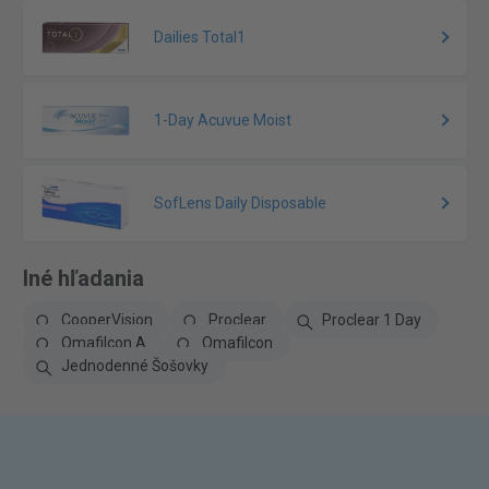
Dailies Total1
1-Day Acuvue Moist
SofLens Daily Disposable
Iné hľadania
CooperVision
Proclear
Proclear 1 Day
Omafilcon A
Omafilcon
Jednodenné Šošovky