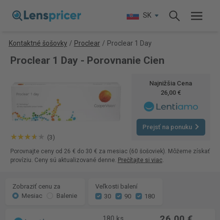
SK
Kontaktné šošovky
/
Proclear
/
Proclear 1 Day
Proclear 1 Day - Porovnanie Cien
Najnižšia Cena
26,00 €
Prejsť na ponuku
(3)
Porovnajte ceny od 26 € do 30 € za mesiac (60 šošoviek). Môžeme získať
províziu. Ceny sú aktualizované denne.
Prečítajte si viac
.
Zobraziť cenu za
Veľkosti balení
Mesiac
Balenie
30
90
180
26,00 €
180 ks