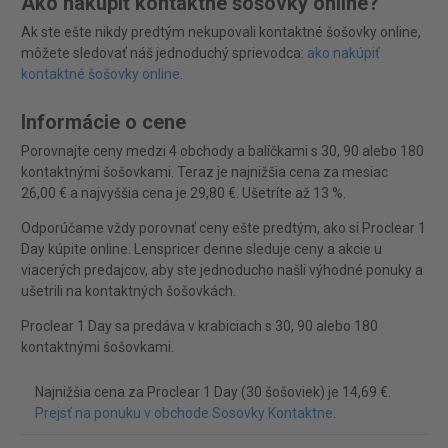
Ako nakúpiť kontaktné šošovky online?
Ak ste ešte nikdy predtým nekupovali kontaktné šošovky online,
môžete sledovať náš jednoduchý sprievodca:
ako nakúpiť
kontaktné šošovky online
.
Informácie o cene
Porovnajte ceny medzi 4 obchody a balíčkami s 30, 90 alebo 180
kontaktnými šošovkami. Teraz je najnižšia cena za mesiac
26,00 € a najvyššia cena je 29,80 €. Ušetríte až 13 %.
Odporúčame vždy porovnať ceny ešte predtým, ako si Proclear 1
Day kúpite online. Lenspricer denne sleduje ceny a akcie u
viacerých predajcov, aby ste jednoducho našli výhodné ponuky a
ušetrili na kontaktných šošovkách.
Proclear 1 Day sa predáva v krabiciach s 30, 90 alebo 180
kontaktnými šošovkami.
Najnižšia cena za Proclear 1 Day (30 šošoviek) je 14,69 €.
Prejsť na ponuku v obchode Sosovky Kontaktne
.