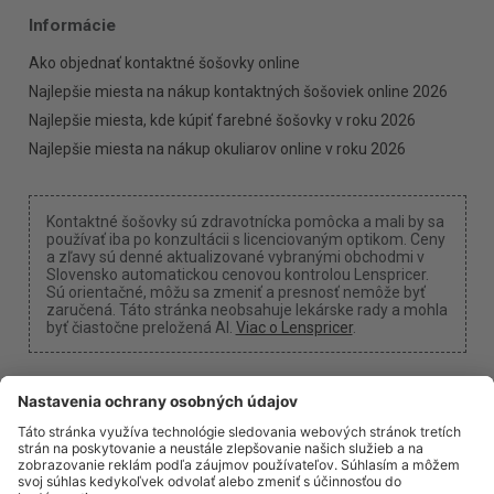
Informácie
Ako objednať kontaktné šošovky online
Najlepšie miesta na nákup kontaktných šošoviek online 2026
Najlepšie miesta, kde kúpiť farebné šošovky v roku 2026
Najlepšie miesta na nákup okuliarov online v roku 2026
Kontaktné šošovky sú zdravotnícka pomôcka a mali by sa
používať iba po konzultácii s licenciovaným optikom. Ceny
a zľavy sú denné aktualizované vybranými obchodmi v
Slovensko automatickou cenovou kontrolou Lenspricer.
Sú orientačné, môžu sa zmeniť a presnosť nemôže byť
zaručená. Táto stránka neobsahuje lekárske rady a mohla
byť čiastočne preložená AI.
Viac o Lenspricer
.
Nastavenia cookies