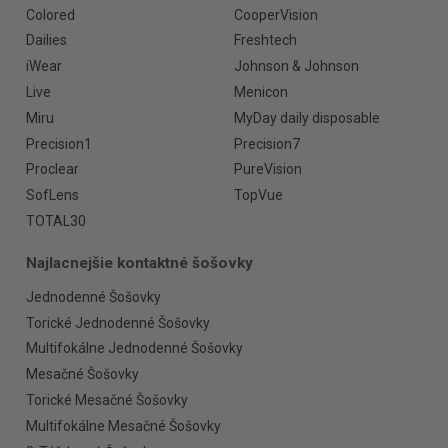
Colored
CooperVision
Dailies
Freshtech
iWear
Johnson & Johnson
Live
Menicon
Miru
MyDay daily disposable
Precision1
Precision7
Proclear
PureVision
SofLens
TopVue
TOTAL30
Najlacnejšie kontaktné šošovky
Jednodenné Šošovky
Torické Jednodenné Šošovky
Multifokálne Jednodenné Šošovky
Mesačné Šošovky
Torické Mesačné Šošovky
Multifokálne Mesačné Šošovky