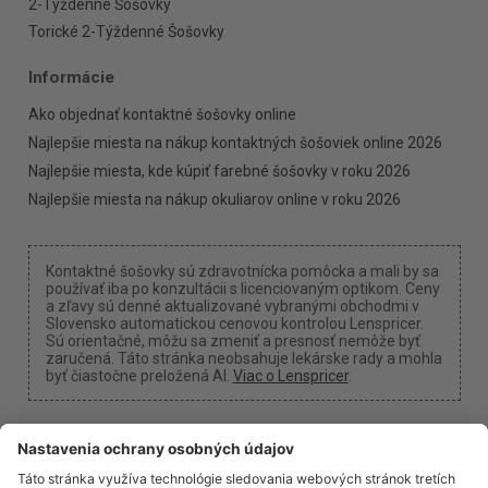
2-Týždenné Šošovky
Torické 2-Týždenné Šošovky
Informácie
Ako objednať kontaktné šošovky online
Najlepšie miesta na nákup kontaktných šošoviek online 2026
Najlepšie miesta, kde kúpiť farebné šošovky v roku 2026
Najlepšie miesta na nákup okuliarov online v roku 2026
Kontaktné šošovky sú zdravotnícka pomôcka a mali by sa
používať iba po konzultácii s licenciovaným optikom. Ceny
a zľavy sú denné aktualizované vybranými obchodmi v
Slovensko automatickou cenovou kontrolou Lenspricer.
Sú orientačné, môžu sa zmeniť a presnosť nemôže byť
zaručená. Táto stránka neobsahuje lekárske rady a mohla
byť čiastočne preložená AI.
Viac o Lenspricer
.