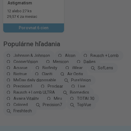
Astigmatism
12 alebo 27 ks
29,57 € za mesiac
Porovnat 6 cien
Populárne hľadania
Johnson & Johnson
Alcon
Bausch + Lomb
CooperVision
Menicon
Dailies
Acuvue
Biofinity
iWear
SofLens
Biotrue
Clariti
Air Optix
MyDay daily disposable
PureVision
Precision1
Proclear
Live
Bausch + Lomb ULTRA
Biomedics
Avaira Vitality
Miru
TOTAL30
Colored
Precision7
TopVue
Freshtech