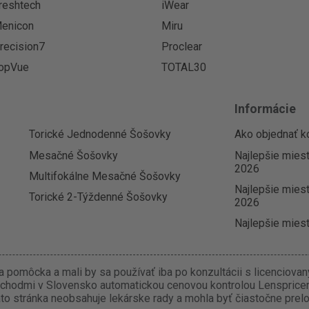
reshtech
iWear
enicon
Miru
recision7
Proclear
opVue
TOTAL30
Informácie
Torické Jednodenné Šošovky
Ako objednať k
Mesačné Šošovky
Najlepšie mies
2026
Multifokálne Mesačné Šošovky
Najlepšie miest
Torické 2-Týždenné Šošovky
2026
Najlepšie miest
 pomôcka a mali by sa používať iba po konzultácii s licenciova
chodmi v Slovensko automatickou cenovou kontrolou Lenspricer.
o stránka neobsahuje lekárske rady a mohla byť čiastočne prel