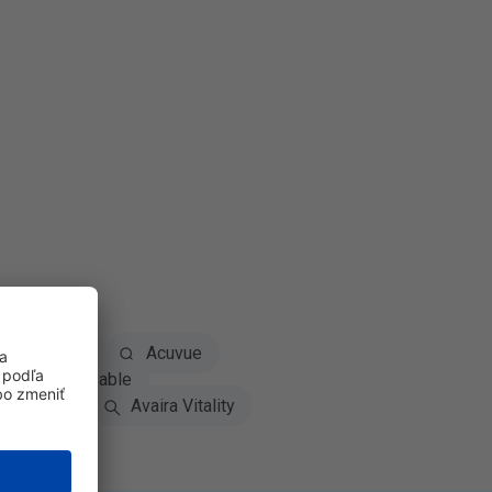
Dailies
Acuvue
daily disposable
iomedics
Avaira Vitality