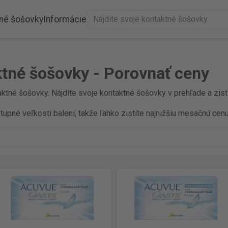
né šošovky
Informácie
ktné šošovky - Porovnať ceny
ktné šošovky. Nájdite svoje kontaktné šošovky v prehľade a zisti
pné veľkosti balení, takže ľahko zistíte najnižšiu mesačnú cenu