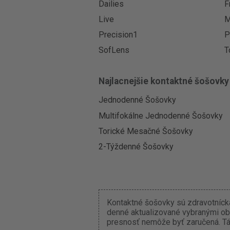
Dailies
F
Live
M
Precision1
P
SofLens
T
Najlacnejšie kontaktné šošovky
Jednodenné Šošovky
Multifokálne Jednodenné Šošovky
Torické Mesačné Šošovky
2-Týždenné Šošovky
Kontaktné šošovky sú zdravotnícka
denné aktualizované vybranými ob
presnosť nemôže byť zaručená. Tát