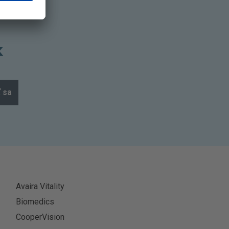
k
ť sa
Avaira Vitality
Biomedics
CooperVision