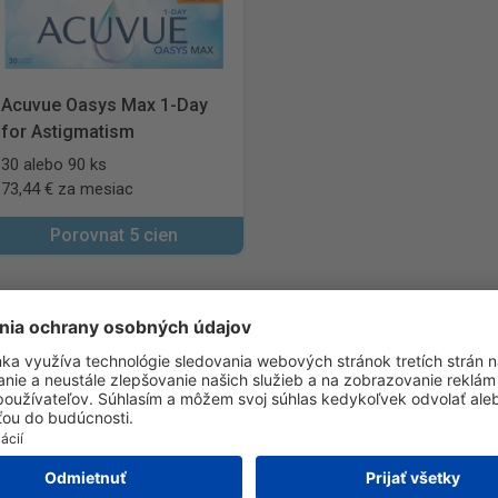
Acuvue Oasys Max 1-Day
for Astigmatism
30 alebo 90 ks
73,44 € za mesiac
Porovnat 5 cien
ia
on
Bausch + Lomb
CooperVision
Menicon
fLens
Biotrue
Clariti
Air Optix
MyDay 
Proclear
Live
Bausch + Lomb ULTRA
B
lored
Precision7
TopVue
Freshtech