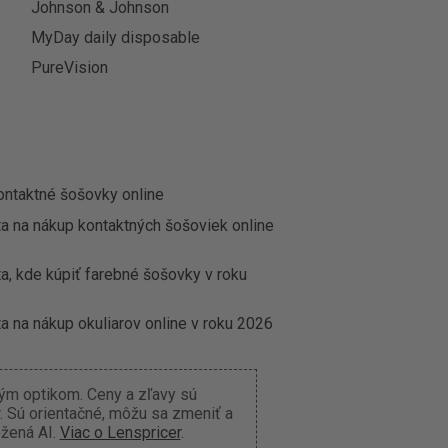
Johnson & Johnson
MyDay daily disposable
PureVision
ontaktné šošovky online
ta na nákup kontaktných šošoviek online
a, kde kúpiť farebné šošovky v roku
a na nákup okuliarov online v roku 2026
ným optikom. Ceny a zľavy sú
 Sú orientačné, môžu sa zmeniť a
ožená AI.
Viac o Lenspricer
.