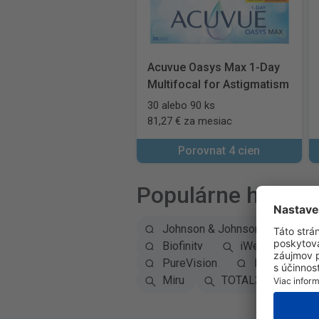
Acuvue Oasys Max 1-Day
Multifocal for Astigmatism
30 alebo 90 ks
81,27 € za mesiac
Porovnat 4 cien
Populárne hľadan
Johnson & Johnson
Alc
Biofinity
iWear
So
PureVision
Precision1
Miru
TOTAL30
Co