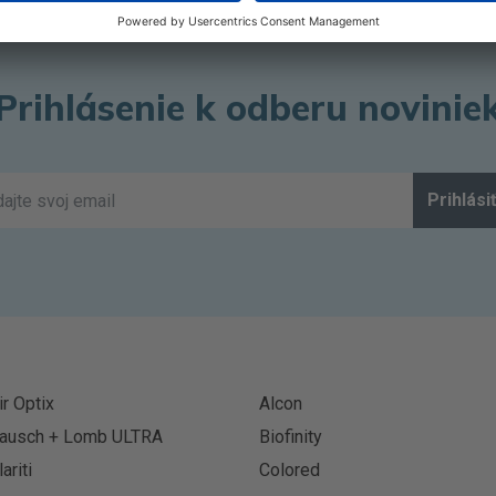
Prihlásenie k odberu novinie
Prihlási
ir Optix
Alcon
ausch + Lomb ULTRA
Biofinity
lariti
Colored