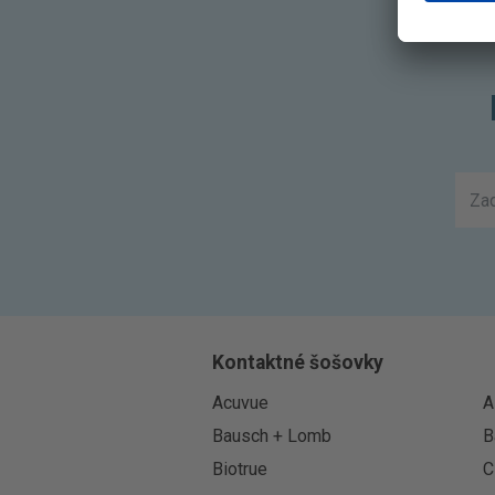
Kontaktné šošovky
Acuvue
A
Bausch + Lomb
B
Biotrue
C