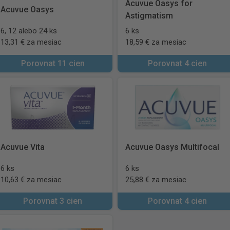
Acuvue Oasys for
Acuvue Oasys
Astigmatism
6, 12 alebo 24 ks
6 ks
13,31 € za mesiac
18,59 € za mesiac
Porovnat 11 cien
Porovnat 4 cien
Acuvue Vita
Acuvue Oasys Multifocal
6 ks
6 ks
10,63 € za mesiac
25,88 € za mesiac
Porovnat 3 cien
Porovnat 4 cien