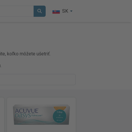
SK
te, koľko môžete ušetriť.
.