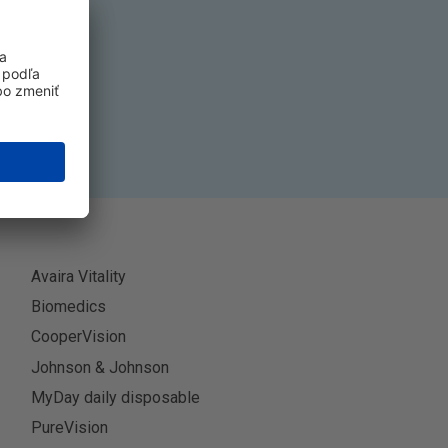
k
ť sa
Avaira Vitality
Biomedics
CooperVision
Johnson & Johnson
MyDay daily disposable
PureVision