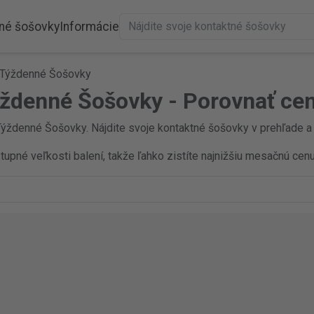
né šošovky
Informácie
-Týždenné Šošovky
ýždenné Šošovky - Porovnať ce
ýždenné Šošovky. Nájdite svoje kontaktné šošovky v prehľade a z
pné veľkosti balení, takže ľahko zistíte najnižšiu mesačnú cenu