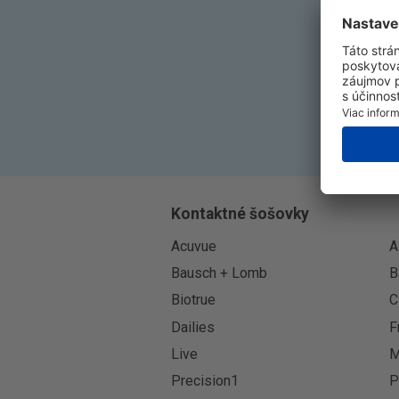
Kontaktné šošovky
Acuvue
A
Bausch + Lomb
B
Biotrue
C
Dailies
F
Live
M
Precision1
P