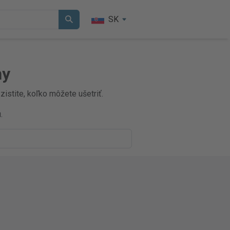
SK
ny
istite, koľko môžete ušetriť.
.