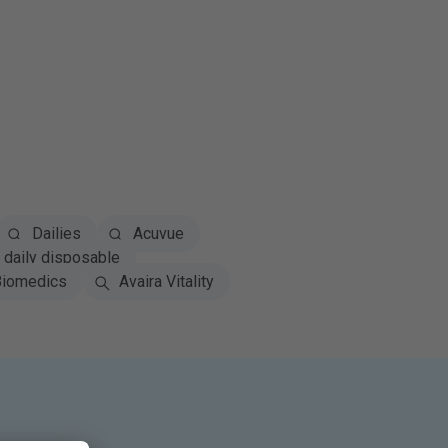
Dailies
Acuvue
daily disposable
iomedics
Avaira Vitality