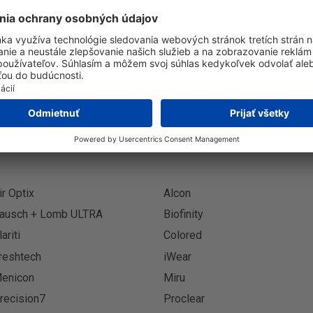
Prihlásenie k odberu novinie
Prihlási
ir Optix
Alcon
ausch + Lomb ULTRA
Biofinity
lariti
Colored
reshtech
iWear
enicon
Miru
recision7
Proclear