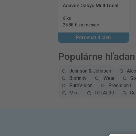
Acuvue Oasys Multifocal
6 ks
25,88 € za mesiac
Porovnat 4 cien
Populárne hľadan
Johnson & Johnson
Alc
Biofinity
iWear
So
PureVision
Precision1
Miru
TOTAL30
Co