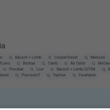
ia
on
Bausch + Lomb
CooperVision
Menicon
fLens
Biotrue
Clariti
Air Optix
MyDay 
Proclear
Live
Bausch + Lomb ULTRA
B
lored
Precision7
TopVue
Freshtech