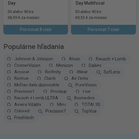
Day
Day Multifocal
30 alebo 90 ks
30 alebo 90 ks
38,59 € za mesiac
69,33 € za mesiac
Porovnat 8 cien
Porovnat 7 cien
Populárne hľadania
Johnson & Johnson
Alcon
Bausch + Lomb
CooperVision
Menicon
Dailies
Acuvue
Biofinity
iWear
SofLens
Biotrue
Clariti
Air Optix
MyDay daily disposable
PureVision
Precision1
Proclear
Live
Bausch + Lomb ULTRA
Biomedics
Avaira Vitality
Miru
TOTAL30
Colored
Precision7
TopVue
Freshtech