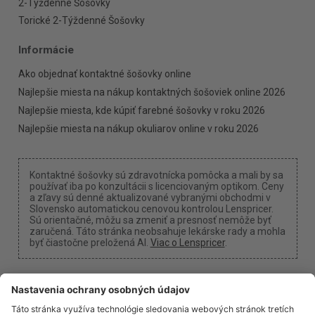
2-Týždenné Šošovky
Torické 2-Týždenné Šošovky
Informácie
Ako objednať kontaktné šošovky online
Najlepšie miesta na nákup kontaktných šošoviek online 2026
Najlepšie miesta, kde kúpiť farebné šošovky v roku 2026
Najlepšie miesta na nákup okuliarov online v roku 2026
Kontaktné šošovky sú zdravotnícka pomôcka a mali by sa
používať iba po konzultácii s licenciovaným optikom. Ceny
a zľavy sú denné aktualizované vybranými obchodmi v
Slovensko automatickou cenovou kontrolou Lenspricer.
Sú orientačné, môžu sa zmeniť a presnosť nemôže byť
zaručená. Táto stránka neobsahuje lekárske rady a mohla
byť čiastočne preložená AI.
Viac o Lenspricer
.