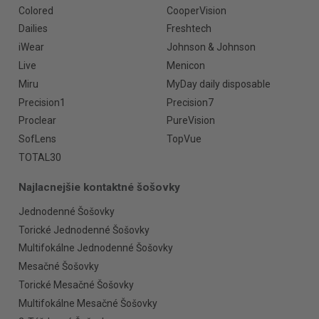
Colored
CooperVision
Dailies
Freshtech
iWear
Johnson & Johnson
Live
Menicon
Miru
MyDay daily disposable
Precision1
Precision7
Proclear
PureVision
SofLens
TopVue
TOTAL30
Najlacnejšie kontaktné šošovky
Jednodenné Šošovky
Torické Jednodenné Šošovky
Multifokálne Jednodenné Šošovky
Mesačné Šošovky
Torické Mesačné Šošovky
Multifokálne Mesačné Šošovky