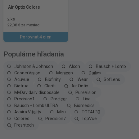
Air Optix Colors
2 ks
22,38 € za mesiac
Porovnat 4 cien
Populárne hľadania
Johnson & Johnson
Alcon
Bausch + Lomb
CooperVision
Menicon
Dailies
Acuvue
Biofinity
iWear
SofLens
Biotrue
Clariti
Air Optix
MyDay daily disposable
PureVision
Precision1
Proclear
Live
Bausch + Lomb ULTRA
Biomedics
Avaira Vitality
Miru
TOTAL30
Colored
Precision7
TopVue
Freshtech