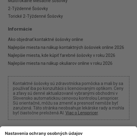
Multifokálne Mesačné Šošovky
2-Týždenné Šošovky
Torické 2-Týždenné Šošovky
Informácie
Ako objednať kontaktné šošovky online
Najlepšie miesta na nákup kontaktných šošoviek online 2026
Najlepšie miesta, kde kúpiť farebné šošovky v roku 2026
Najlepšie miesta na nákup okuliarov online v roku 2026
Kontaktné šošovky sú zdravotnícka pomôcka a mali by sa
používať iba po konzultácii s licenciovaným optikom. Ceny
a zľavy sú denné aktualizované vybranými obchodmi v
Slovensko automatickou cenovou kontrolou Lenspricer.
Sú orientačné, môžu sa zmeniť a presnosť nemôže byť
zaručená. Táto stránka neobsahuje lekárske rady a mohla
byť čiastočne preložená AI.
Viac o Lenspricer
.