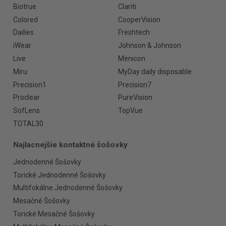
Biotrue
Clariti
Colored
CooperVision
Dailies
Freshtech
iWear
Johnson & Johnson
Live
Menicon
Miru
MyDay daily disposable
Precision1
Precision7
Proclear
PureVision
SofLens
TopVue
TOTAL30
Najlacnejšie kontaktné šošovky
Jednodenné Šošovky
Torické Jednodenné Šošovky
Multifokálne Jednodenné Šošovky
Mesačné Šošovky
Torické Mesačné Šošovky