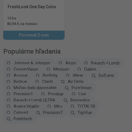
FreshLook One Day Color
10 ks
80,94 € za mesiac
Porovnat 2 cien
Populárne hľadania
Johnson & Johnson
Alcon
Bausch + Lomb
CooperVision
Menicon
Dailies
Acuvue
Biofinity
iWear
SofLens
Biotrue
Clariti
Air Optix
MyDay daily disposable
PureVision
Precision1
Proclear
Live
Bausch + Lomb ULTRA
Biomedics
Avaira Vitality
Miru
TOTAL30
Colored
Precision7
TopVue
Freshtech