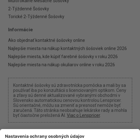
Multifokálne Mesačné Šošovky
2-Týždenné Šošovky
Torické 2-Týždenné Šošovky
Informácie
Ako objednať kontaktné šošovky online
Najlepšie miesta na nákup kontaktných šošoviek online 2026
Najlepšie miesta, kde kúpiť farebné šošovky v roku 2026
Najlepšie miesta na nákup okuliarov online v roku 2026
Kontaktné šošovky sú zdravotnícka pomôcka a mali by sa
používať iba po konzultácii s licenciovaným optikom. Ceny
a zľavy sú denné aktualizované vybranými obchodmi v
Slovensko automatickou cenovou kontrolou Lenspricer.
Sú orientačné, môžu sa zmeniť a presnosť nemôže byť
zaručená. Táto stránka neobsahuje lekárske rady a mohla
byť čiastočne preložená AI.
Viac o Lenspricer
.