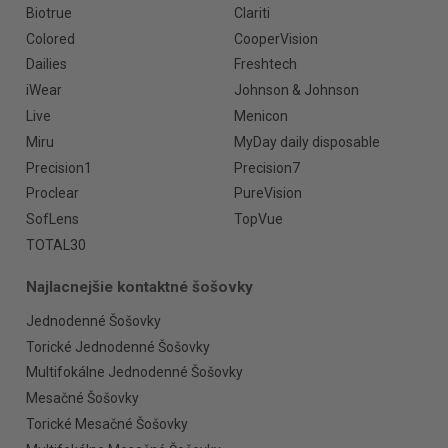
Biotrue
Clariti
Colored
CooperVision
Dailies
Freshtech
iWear
Johnson & Johnson
Live
Menicon
Miru
MyDay daily disposable
Precision1
Precision7
Proclear
PureVision
SofLens
TopVue
TOTAL30
Najlacnejšie kontaktné šošovky
Jednodenné Šošovky
Torické Jednodenné Šošovky
Multifokálne Jednodenné Šošovky
Mesačné Šošovky
Torické Mesačné Šošovky