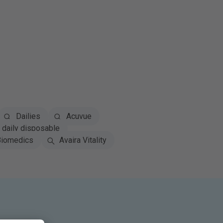
Dailies
Acuvue
daily disposable
iomedics
Avaira Vitality