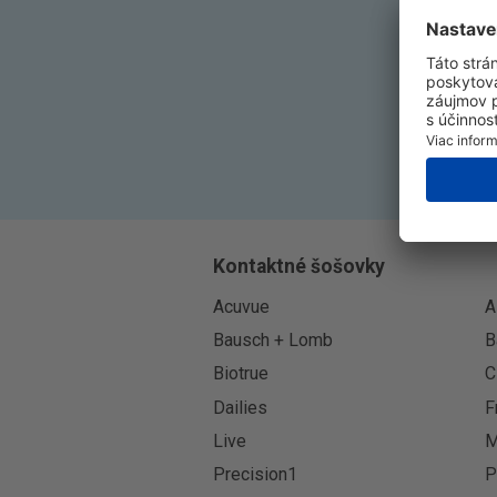
Kontaktné šošovky
Acuvue
A
Bausch + Lomb
B
Biotrue
C
Dailies
F
Live
M
Precision1
P