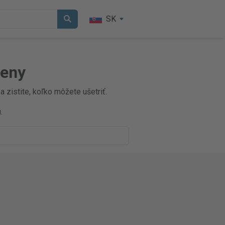
SK
ceny
 zistite, koľko môžete ušetriť.
.