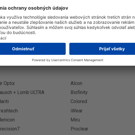
Prihlásenie k odberu novinie
Prihlási
ir Optix
Alcon
ausch + Lomb ULTRA
Biofinity
lariti
Colored
reshtech
iWear
enicon
Miru
recision7
Proclear