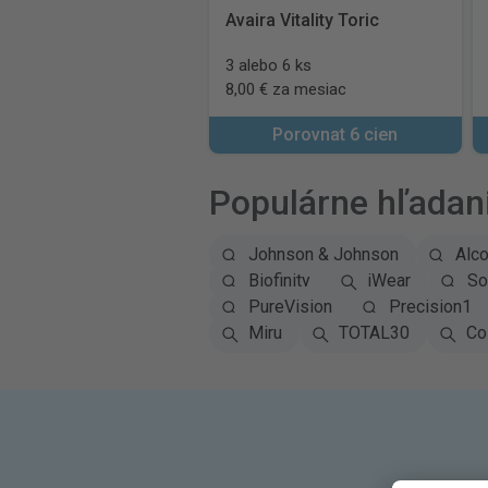
Avaira Vitality Toric
3 alebo 6 ks
8,00 € za mesiac
Porovnat 6 cien
Populárne hľadan
Johnson & Johnson
Alc
Biofinity
iWear
So
PureVision
Precision1
Miru
TOTAL30
Co