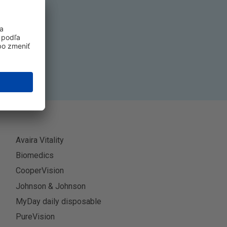
k
ť sa
Avaira Vitality
Biomedics
CooperVision
Johnson & Johnson
MyDay daily disposable
PureVision