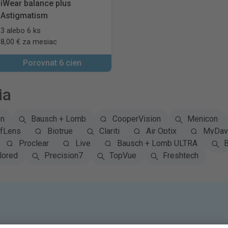
iWear balance plus
Astigmatism
3 alebo 6 ks
8,00 € za mesiac
Porovnat 6 cien
ia
on
Bausch + Lomb
CooperVision
Menicon
fLens
Biotrue
Clariti
Air Optix
MyDay 
Proclear
Live
Bausch + Lomb ULTRA
B
lored
Precision7
TopVue
Freshtech