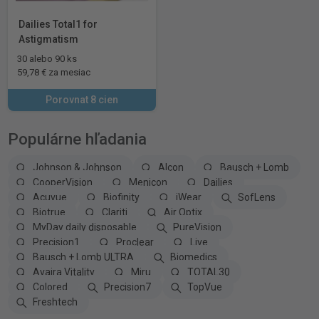
Dailies Total1 for
Astigmatism
30 alebo 90 ks
59,78 € za mesiac
Porovnat 8 cien
Populárne hľadania
Johnson & Johnson
Alcon
Bausch + Lomb
CooperVision
Menicon
Dailies
Acuvue
Biofinity
iWear
SofLens
Biotrue
Clariti
Air Optix
MyDay daily disposable
PureVision
Precision1
Proclear
Live
Bausch + Lomb ULTRA
Biomedics
Avaira Vitality
Miru
TOTAL30
Colored
Precision7
TopVue
Freshtech