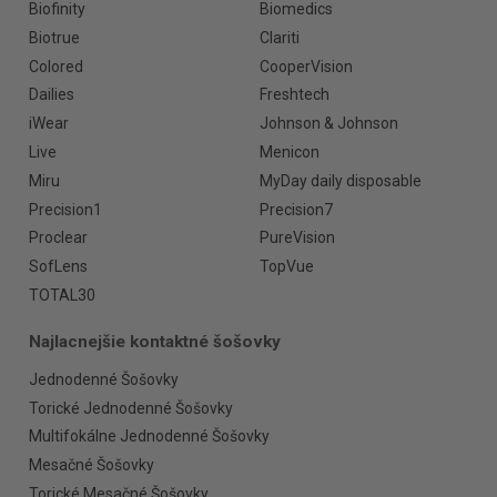
Biofinity
Biomedics
Biotrue
Clariti
Colored
CooperVision
Dailies
Freshtech
iWear
Johnson & Johnson
Live
Menicon
Miru
MyDay daily disposable
Precision1
Precision7
Proclear
PureVision
SofLens
TopVue
TOTAL30
Najlacnejšie kontaktné šošovky
Jednodenné Šošovky
Torické Jednodenné Šošovky
Multifokálne Jednodenné Šošovky
Mesačné Šošovky
Torické Mesačné Šošovky