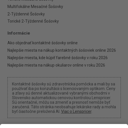
Multifokálne Mesačné Šošovky
2-Týždenné Šošovky
Torické 2-Týždenné Šošovky
Informácie
Ako objednať kontaktné šošovky online
Najlepšie miesta na nákup kontaktných šošoviek online 2026
Najlepšie miesta, kde kúpiť farebné šošovky v roku 2026
Najlepšie miesta na nákup okuliarov online v roku 2026
Kontaktné šošovky sú zdravotnícka pomôcka a mali by sa
používať iba po konzultácii s licenciovaným optikom. Ceny
a zľavy sú denné aktualizované vybranými obchodmi v
Slovensko automatickou cenovou kontrolou Lenspricer.
Sú orientačné, môžu sa zmeniť a presnosť nemôže byť
zaručená. Táto stránka neobsahuje lekárske rady a mohla
byť čiastočne preložená AI.
Viac o Lenspricer
.