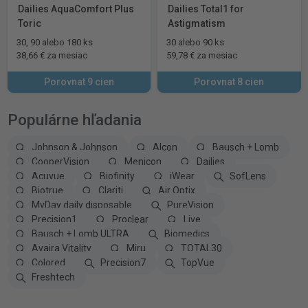
Dailies AquaComfort Plus
Dailies Total1 for
Toric
Astigmatism
30, 90 alebo 180 ks
30 alebo 90 ks
38,66 € za mesiac
59,78 € za mesiac
Porovnat 9 cien
Porovnat 8 cien
Populárne hľadania
Johnson & Johnson
Alcon
Bausch + Lomb
CooperVision
Menicon
Dailies
Acuvue
Biofinity
iWear
SofLens
Biotrue
Clariti
Air Optix
MyDay daily disposable
PureVision
Precision1
Proclear
Live
Bausch + Lomb ULTRA
Biomedics
Avaira Vitality
Miru
TOTAL30
Colored
Precision7
TopVue
Freshtech