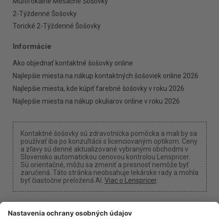
Multifokálne Mesačné Šošovky
2-Týždenné Šošovky
Torické 2-Týždenné Šošovky
Informácie
Ako objednať kontaktné šošovky online
Najlepšie miesta na nákup kontaktných šošoviek online 2026
Najlepšie miesta, kde kúpiť farebné šošovky v roku 2026
Najlepšie miesta na nákup okuliarov online v roku 2026
Kontaktné šošovky sú zdravotnícka pomôcka a mali by sa
používať iba po konzultácii s licenciovaným optikom. Ceny
a zľavy sú denné aktualizované vybranými obchodmi v
Slovensko automatickou cenovou kontrolou Lenspricer.
Sú orientačné, môžu sa zmeniť a presnosť nemôže byť
zaručená. Táto stránka neobsahuje lekárske rady a mohla
byť čiastočne preložená AI.
Viac o Lenspricer
.