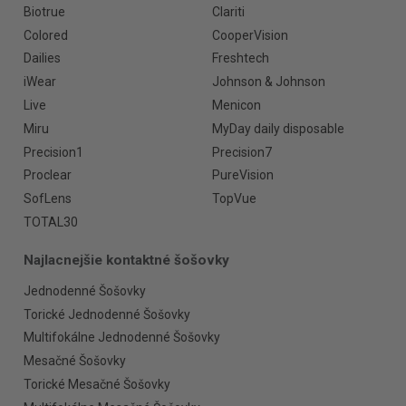
Biotrue
Clariti
Colored
CooperVision
Dailies
Freshtech
iWear
Johnson & Johnson
Live
Menicon
Miru
MyDay daily disposable
Precision1
Precision7
Proclear
PureVision
SofLens
TopVue
TOTAL30
Najlacnejšie kontaktné šošovky
Jednodenné Šošovky
Torické Jednodenné Šošovky
Multifokálne Jednodenné Šošovky
Mesačné Šošovky
Torické Mesačné Šošovky