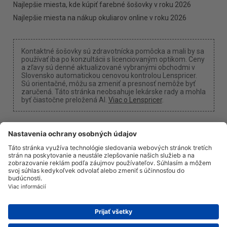
Najlepšie miesta, kde kúpiť farebné šošovky v roku 2026
Najlepšie miesta na nákup okuliarov online v roku 2026
Kontaktné šošovky sú zdravotnícka pomôcka a mali by sa
používať iba po konzultácii s licenciovaným optikom. Ceny
a zľavy sú denné aktualizované vybranými obchodmi v
Slovensko automatickou cenovou kontrolou Lenspricer.
Sú orientačné, môžu sa zmeniť a presnosť nemôže byť
zaručená. Táto stránka neobsahuje lekárske rady a mohla
byť čiastočne preložená AI.
Viac o Lenspricer
.
Nastavenia cookies
Môžeme získať províziu, ak použijete jeden z našich
odkazov na nákup.
O nás
Novinky
Informácie
Ochrana súkromia
Právne informácie
info@lenspricer.sk