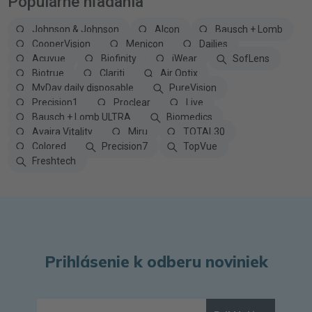
Populárne hľadania
Johnson & Johnson
Alcon
Bausch + Lomb
CooperVision
Menicon
Dailies
Acuvue
Biofinity
iWear
SofLens
Biotrue
Clariti
Air Optix
MyDay daily disposable
PureVision
Precision1
Proclear
Live
Bausch + Lomb ULTRA
Biomedics
Avaira Vitality
Miru
TOTAL30
Colored
Precision7
TopVue
Freshtech
Prihlásenie k odberu noviniek