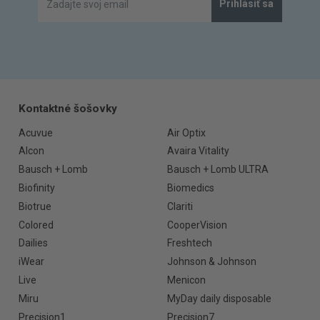
Prihlásiť sa
Kontaktné šošovky
Acuvue
Air Optix
Alcon
Avaira Vitality
Bausch + Lomb
Bausch + Lomb ULTRA
Biofinity
Biomedics
Biotrue
Clariti
Colored
CooperVision
Dailies
Freshtech
iWear
Johnson & Johnson
Live
Menicon
Miru
MyDay daily disposable
Precision1
Precision7