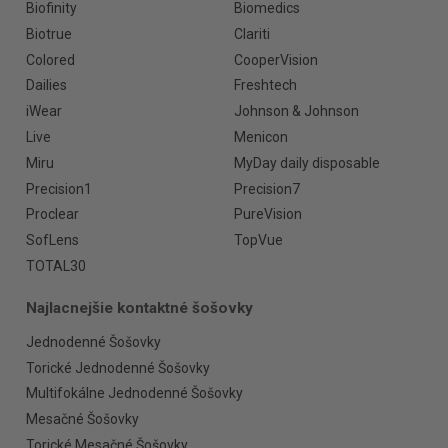
Biofinity
Biomedics
Biotrue
Clariti
Colored
CooperVision
Dailies
Freshtech
iWear
Johnson & Johnson
Live
Menicon
Miru
MyDay daily disposable
Precision1
Precision7
Proclear
PureVision
SofLens
TopVue
TOTAL30
Najlacnejšie kontaktné šošovky
Jednodenné Šošovky
Torické Jednodenné Šošovky
Multifokálne Jednodenné Šošovky
Mesačné Šošovky
Torické Mesačné Šošovky