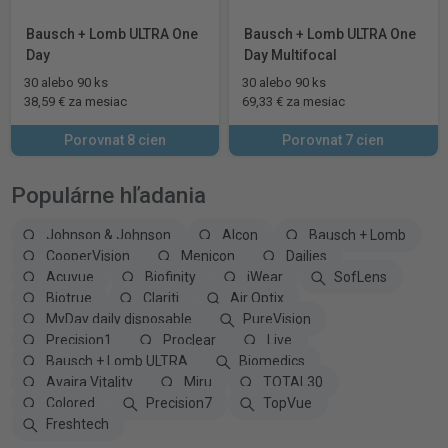
Bausch + Lomb ULTRA One
Bausch + Lomb ULTRA One
Day
Day Multifocal
30 alebo 90 ks
30 alebo 90 ks
38,59 € za mesiac
69,33 € za mesiac
Porovnat 8 cien
Porovnat 7 cien
Populárne hľadania
Johnson & Johnson
Alcon
Bausch + Lomb
CooperVision
Menicon
Dailies
Acuvue
Biofinity
iWear
SofLens
Biotrue
Clariti
Air Optix
MyDay daily disposable
PureVision
Precision1
Proclear
Live
Bausch + Lomb ULTRA
Biomedics
Avaira Vitality
Miru
TOTAL30
Colored
Precision7
TopVue
Freshtech