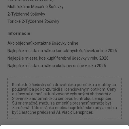
Multifokálne Mesačné Šošovky
2-Týždenné Šošovky
Torické 2-Týždenné Šošovky
Informácie
Ako objednať kontaktné šošovky online
Najlepšie miesta na nákup kontaktných šošoviek online 2026
Najlepšie miesta, kde kúpiť farebné šošovky v roku 2026
Najlepšie miesta na nákup okuliarov online v roku 2026
Kontaktné šošovky sú zdravotnícka pomôcka a mali by sa
používať iba po konzultácii s licenciovaným optikom. Ceny
a zľavy sú denné aktualizované vybranými obchodmi v
Slovensko automatickou cenovou kontrolou Lenspricer.
Sú orientačné, môžu sa zmeniť a presnosť nemôže byť
zaručená. Táto stránka neobsahuje lekárske rady a mohla
byť čiastočne preložená AI.
Viac o Lenspricer
.