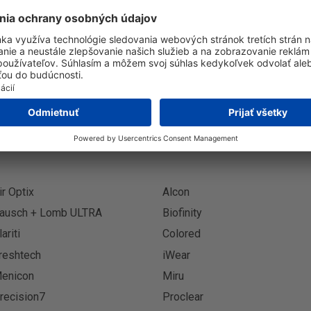
Prihlásenie k odberu novinie
Prihlási
ir Optix
Alcon
ausch + Lomb ULTRA
Biofinity
lariti
Colored
reshtech
iWear
enicon
Miru
recision7
Proclear