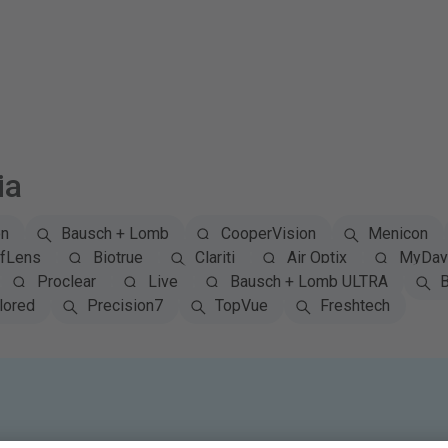
ia
on
Bausch + Lomb
CooperVision
Menicon
fLens
Biotrue
Clariti
Air Optix
MyDay 
Proclear
Live
Bausch + Lomb ULTRA
B
lored
Precision7
TopVue
Freshtech