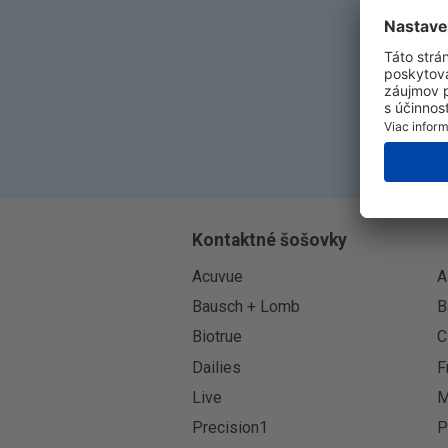
Kontaktné šošovky
Acuvue
A
Bausch + Lomb
B
Biotrue
C
Dailies
F
Live
M
Precision1
P