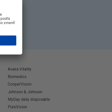
k
ť sa
Avaira Vitality
Biomedics
CooperVision
Johnson & Johnson
MyDay daily disposable
PureVision