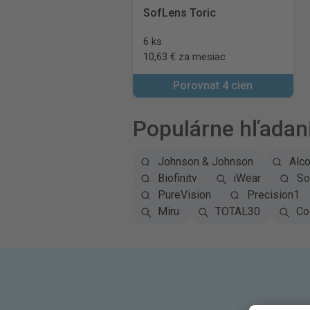
SofLens Toric
6 ks
10,63 € za mesiac
Porovnat 4 cien
Populárne hľadan
Johnson & Johnson
Alc
Biofinity
iWear
So
PureVision
Precision1
Miru
TOTAL30
Co