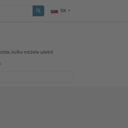
SK
y
stite, koľko môžete ušetriť.
.