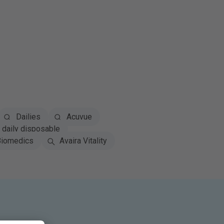
Dailies
Acuvue
daily disposable
iomedics
Avaira Vitality