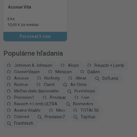
Acuvue Vita
6 ks
10,63 € za mesiac
Porovnat 3 cien
Populárne hľadania
Johnson & Johnson
Alcon
Bausch + Lomb
CooperVision
Menicon
Dailies
Acuvue
Biofinity
iWear
SofLens
Biotrue
Clariti
Air Optix
MyDay daily disposable
PureVision
Precision1
Proclear
Live
Bausch + Lomb ULTRA
Biomedics
Avaira Vitality
Miru
TOTAL30
Colored
Precision7
TopVue
Freshtech