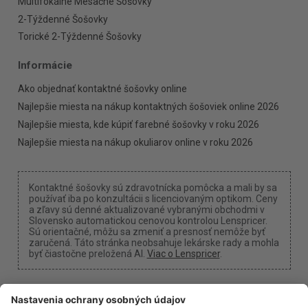
Multifokálne Mesačné Šošovky
2-Týždenné Šošovky
Torické 2-Týždenné Šošovky
Informácie
Ako objednať kontaktné šošovky online
Najlepšie miesta na nákup kontaktných šošoviek online 2026
Najlepšie miesta, kde kúpiť farebné šošovky v roku 2026
Najlepšie miesta na nákup okuliarov online v roku 2026
Kontaktné šošovky sú zdravotnícka pomôcka a mali by sa
používať iba po konzultácii s licenciovaným optikom. Ceny
a zľavy sú denné aktualizované vybranými obchodmi v
Slovensko automatickou cenovou kontrolou Lenspricer.
Sú orientačné, môžu sa zmeniť a presnosť nemôže byť
zaručená. Táto stránka neobsahuje lekárske rady a mohla
byť čiastočne preložená AI.
Viac o Lenspricer
.