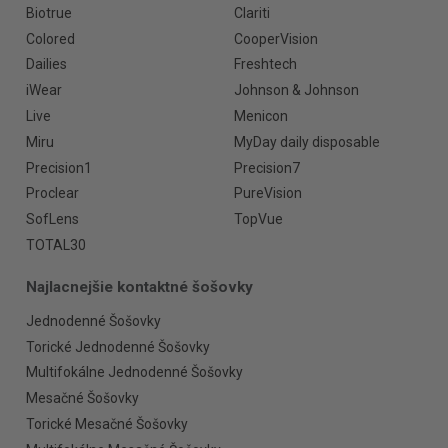
Biotrue
Clariti
Colored
CooperVision
Dailies
Freshtech
iWear
Johnson & Johnson
Live
Menicon
Miru
MyDay daily disposable
Precision1
Precision7
Proclear
PureVision
SofLens
TopVue
TOTAL30
Najlacnejšie kontaktné šošovky
Jednodenné Šošovky
Torické Jednodenné Šošovky
Multifokálne Jednodenné Šošovky
Mesačné Šošovky
Torické Mesačné Šošovky