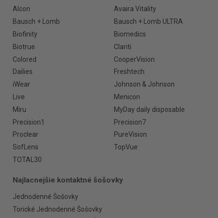
Alcon
Avaira Vitality
Bausch + Lomb
Bausch + Lomb ULTRA
Biofinity
Biomedics
Biotrue
Clariti
Colored
CooperVision
Dailies
Freshtech
iWear
Johnson & Johnson
Live
Menicon
Miru
MyDay daily disposable
Precision1
Precision7
Proclear
PureVision
SofLens
TopVue
TOTAL30
Najlacnejšie kontaktné šošovky
Jednodenné Šošovky
Torické Jednodenné Šošovky