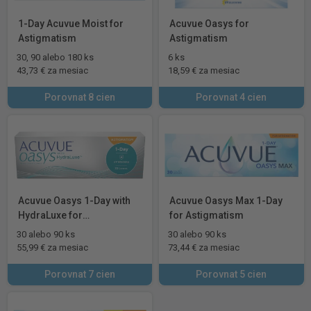
1-Day Acuvue Moist for
Acuvue Oasys for
Astigmatism
Astigmatism
30, 90 alebo 180 ks
6 ks
43,73 € za mesiac
18,59 € za mesiac
Porovnat 8 cien
Porovnat 4 cien
Acuvue Oasys 1-Day with
Acuvue Oasys Max 1-Day
HydraLuxe for
for Astigmatism
Astigmatism
30 alebo 90 ks
30 alebo 90 ks
55,99 € za mesiac
73,44 € za mesiac
Porovnat 7 cien
Porovnat 5 cien