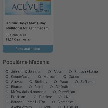
Acuvue Oasys Max 1-Day
Multifocal for Astigmatism
30 alebo 90 ks
81,27 € za mesiac
Porovnat 4 cien
Populárne hľadania
Johnson & Johnson
Alcon
Bausch + Lomb
CooperVision
Menicon
Dailies
Acuvue
Biofinity
iWear
SofLens
Biotrue
Clariti
Air Optix
MyDay daily disposable
PureVision
Precision1
Proclear
Live
Bausch + Lomb ULTRA
Biomedics
Avaira Vitality
Miru
TOTAL30